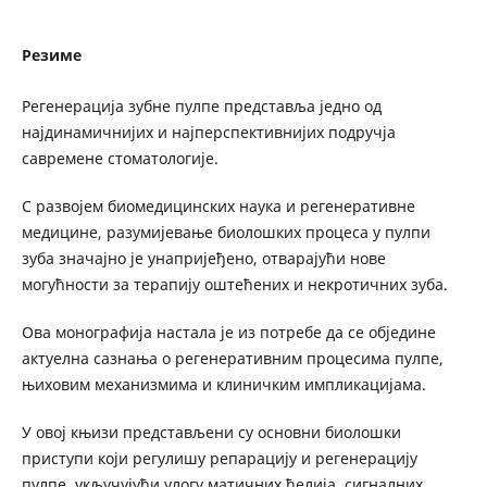
Резиме
Регенерација зубне пулпе представља једно од
најдинамичнијих и најперспективнијих подручја
савремене стоматологије.
С развојем биомедицинских наука и регенеративне
медицине, разумијевање биолошких процеса у пулпи
зуба значајно је унапријеђено, отварајући нове
могућности за терапију оштећених и некротичних зуба.
Ова монографија настала је из потребе да се обједине
актуелна сазнања о регенеративним процесима пулпе,
њиховим механизмима и клиничким импликацијама.
У овој књизи представљени су основни биолошки
приступи који регулишу репарацију и регенерацију
пулпе, укључујући улогу матичних ћелија, сигналних