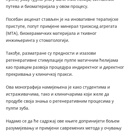
путева и биоматеријала у овом процесу.
Посебан акценат стављен је на иновативне терапијске
приступе, попут примјене минерал триоксид агрегата
(МТА), биокерамичких материјала и ткивног
инжињеринга у стоматологији.
Такође, разматране су предности и изазови
регенеративне стимулације пулпе матичним ћелијама
као правцем развоја процедура индиректног и директног
прекривања у клиничкој пракси.
Ова монографија намијењена је како студентима и
истраживачима, тако и клиничарима који желе да
продубе своја знања о регенеративним процесима у
пулпи зуба.
Надамо се да ће садржај ове књиге допринијети бољем
разумијевању и примјени савремених метода у очувању