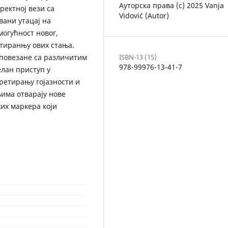
Ауторска права (c) 2025 Vanja
ректној вези са
Vidović (Autor)
вани утацај на
могућност новог,
етиранњу ових стања.
ISBN-13 (15)
у повезане са различитим
978-99976-13-41-7
лан приступ у
ретирању гојазности и
има отварају нове
их маркера који