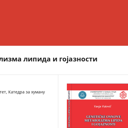
лизма липида и гојазности
ет, Катедра за хуману