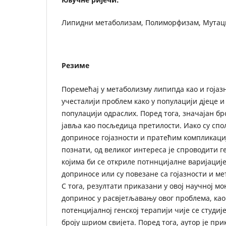
Липидни метаболизам, Полиморфизам, Мутаци
Резиме
Поремећај у метаболизму липипда као и гојазн
учесталији проблем како у популацији дјеце и 
популацији одраслих. Поред тога, значајан бр
јавља као посљедица претилости. Иако су сп
доприносе гојазности и пратећим компликациј
познати, од великог интереса је спроводити 
којима би се откриле потннцијалне варијације 
доприносе или су повезане са гојазности и м
С тога, резултати приказани у овој научној мо
допринос у расвјетљавању овог проблема, као
потенцијалној генској терапији чије се студиј
броју шриом свијета. Поред тога, аутор је при