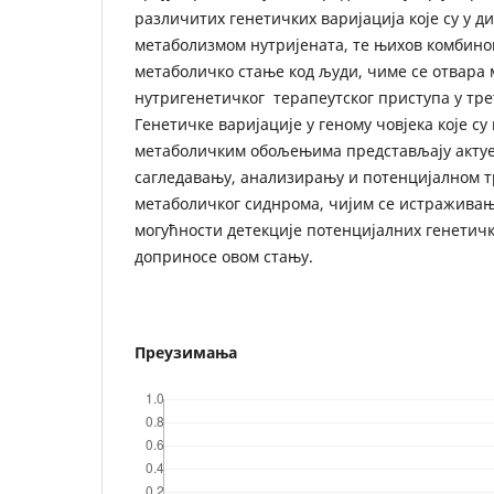
различитих генетичких варијација које су у ди
метаболизмом нутријената, те њихов комбино
метаболичко стање код људи, чиме се отвара 
нутригенетичког терапеутског приступа у тр
Генетичке варијације у геному човјека које с
метаболичким обољењима представљају актуе
сагледавању, анализирању и потенцијалном т
метаболичког сиднрома, чијим се истраживањ
могућности детекције потенцијалних генетичк
доприносе овом стању.
Преузимања