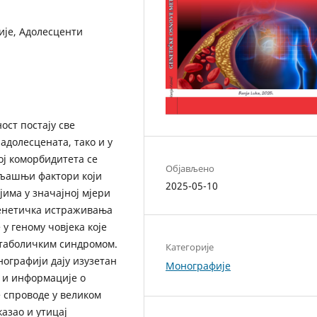
је, Адолесценти
ост постају све
адолесцената, тако и у
ој коморбидитета се
Објављено
ољашњи фактори који
2025-05-10
има у значајној мјери
генетичка истраживања
у геному човјека које
етаболичким синдромом.
Категорије
нографији дају изузетан
Монографије
 и информације о
е спроводе у великом
казао и утицај