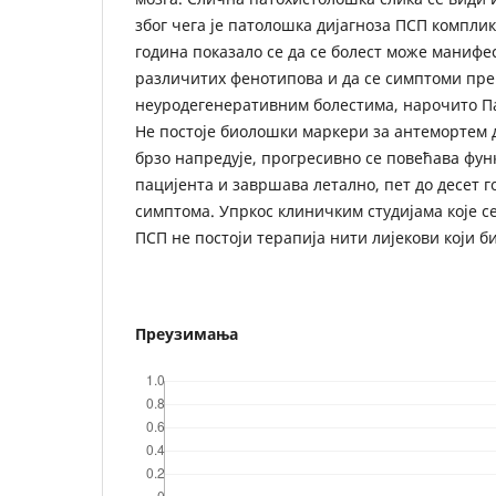
због чега је патолошка дијагноза ПСП компли
година показало се да се болест може манифе
различитих фенотипова и да се симптоми пре
неуродегенеративним болестима, нарочито П
Не постоје биолошки маркери за антемортем д
брзо напредује, прогресивно се повећава фу
пацијента и завршава летално, пет до десет г
симптома. Упркос клиничким студијама које се
ПСП не постоји терапија нити лијекови који 
Преузимања