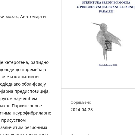
и мозак, Анатомија и
је хетерогена, рапидно
 доводи до поремећаја
зије и когнитивног
одједнако оболијевају
лијарна предиспозиција,
 другом најчешћем
Објављено
након Паркинсонове
2024-04-28
зитима неурофибриларне
е присуством
 различитим регионима
 код других тауопатија,