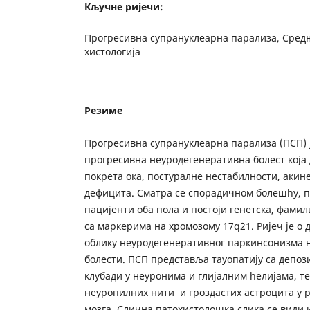
Кључне ријечи:
Прогресивна супрануклеарна парализа, Средњ
хистологија
Резиме
Прогресивна супрануклеарна парализа (ПСП) 
прогресивна неуродегенеративна болест која
покрета ока, постуралне нестабилности, акине
дефицита. Сматра се спорадичном болешћу, п
пацијенти оба пола и постоји генетска, фами
са маркерима на хромозому 17q21. Ријеч је о
облику неуродегенеративног паркинсонизма 
болести. ПСП представља тауопатију са депо
клубади у неуронима и глијалним ћелијама, т
неуропилних нити и гроздастих астроцита у
мозга. Слична патохистолошка слика се види и