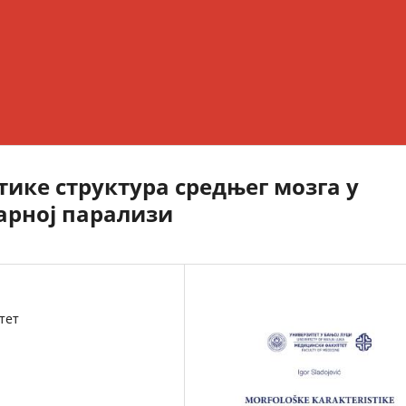
ке структура средњег мозга у
арној парализи
тет