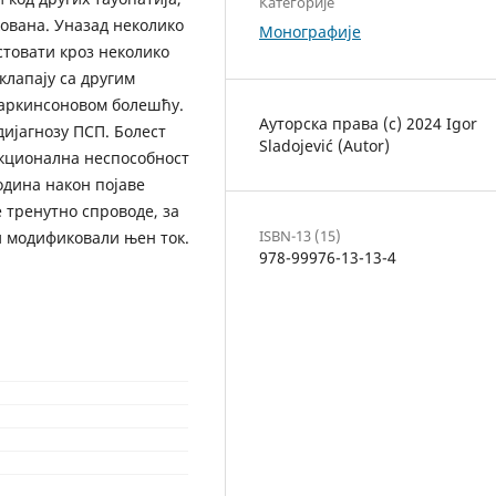
Категорије
кована. Уназад неколико
Монографије
стовати кроз неколико
клапају са другим
аркинсоновом болешћу.
Ауторска права (c) 2024 Igor
ијагнозу ПСП. Болест
Sladojević (Autor)
нкционална неспособност
одина након појаве
 тренутно спроводе, за
ISBN-13 (15)
би модификовали њен ток.
978-99976-13-13-4