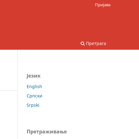
Пријава
Претрага
Језик
English
Српски
Srpski
Претраживање