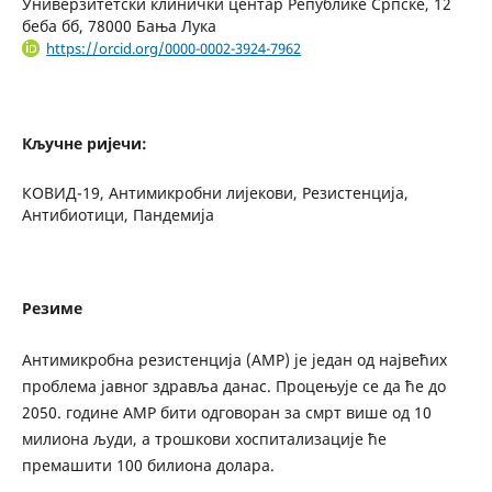
Универзитетски клинички центар Републике Српске, 12
беба бб, 78000 Бања Лука
https://orcid.org/0000-0002-3924-7962
Кључне ријечи:
КОВИД-19, Антимикробни лијекови, Резистенција,
Антибиотици, Пандемија
Резиме
Антимикробна резистенција (АМР) је један од највећих
проблема јавног здравља данас. Процењује се да ће до
2050. године АМР бити одговоран за смрт више од 10
милиона људи, а трошкови хоспитализације ће
премашити 100 билиона долара.