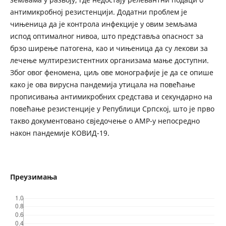
антимикробној резистенцији. Додатни проблем је
чињеница да је контрола инфекције у овим земљама
испод оптималног нивоа, што представља опасност за
брзо ширење патогена, као и чињеница да су лекови за
лечење мултирезистентних организама мање доступни.
Због овог феномена, циљ ове монографије је да се опише
како је ова вирусна пандемија утицала на повећање
прописивања антимикробних средстава и секундарно на
повећање резистенције у Републици Српској, што је прво
такво документовано свједочење о АМР-у непосредно
након пандемије КОВИД-19.
Преузимања