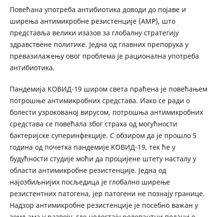
Повећана употреба антибиотика доводи до појаве и
ширења антимикробне резистенције (АМР), што
представља велики изазов за глобалну стратегију
здравствене политике. Једна од главних препорука у
превазилажењу овог проблема је рационална употреба
антибиотика.
Пандемија KОВИД-19 широм света праћена је повећањем
потрошње антимикробних средстава. Иако се ради о
болести узрокованој вирусом, потрошња антимикробних
средстава се повећала због страха од могућности
бактеријске суперинфекције. С обзиром да је прошло 5
година од почетка пандемије KОВИД-19, тек ће у
будућности студије моћи да процијене штету насталу у
области антимикробне резистенције. Једна од
најозбиљнијих посљедица је глобално ширење
резистентних патогена, јер патогени не познају границе.
Надзор антимикробне резистенције је посебно важан у
земљама у развоју, где недостају релевантни подаци о