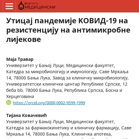
Утицај пандемије KОВИД-19 на
резистенцију на антимикробне
лијекове
Маја Травар
Универзитет у Бањој Луци, Медицински факултет,
Катедра за микробиологију и имунологију, Саве Мркаља
14, 78000 Бања Лука, Завод за клиничку микробиологију,
Универзитетски клинички центар Републике Српске, 12
беба bb. 78000 Бања Лука, Република Српска, Босна и
Херцеговина
https://orcid.org/0000-0002-9599-1999
Тијана Ковачевић
Универзитет у Бањој Луци, Медицински факултет,
Катедра за фармакокинетику и клиничку фармацију, Саве
Мркаља 14, 78000 Бања Лука, Клиничка апотека,