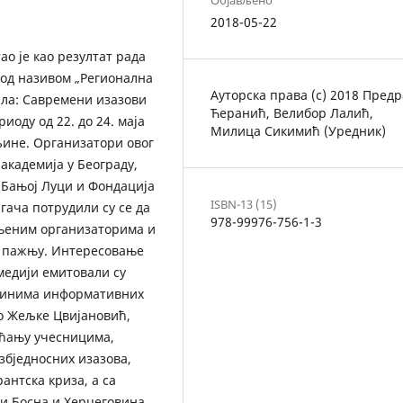
Објављено
2018-05-22
ао је као резултат рада
под називом „Регионална
Ауторска права (c) 2018 Предр
ла: Савремени изазови
Ћеранић, Велибор Лалић,
иоду од 22. до 24. маја
Милица Сикимић (Уредник)
љине. Организатори овог
академија у Београду,
 Бањој Луци и Фондација
ISBN-13 (15)
гача потрудили су се да
978-99976-756-1-3
 њеним организаторима и
ку пажњу. Интересовање
 медији емитовали су
рминима информативних
во Жељке Цвијановић,
аћању учесницима,
збједносних изазова,
антска криза, а са
 и Босна и Херцеговина