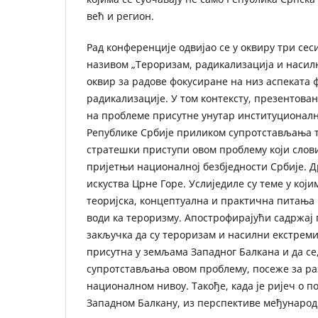
већ и регион.
Рад конференције одвијао се у оквиру три сеси
називом „Тероризам, радикализација и насил
оквир за радове фокусиране на низ аспеката
радикализације. У том контексту, презентоване
на проблеме присутне унутар институционал
Републике Србије приликом супротстављања 
стратешки приступи овом проблему који слови
пријетњи националној безбједности Србије. Др
искуства Црне Горе. Услиједиле су теме у који
теоријска, концептуална и практична питања 
води ка тероризму. Апострофирајући садржај 
закључка да су тероризам и насилни екстреми
присутна у земљама Западног Балкана и да се
супротстављања овом проблему, посеже за р
националном нивоу. Такође, када је ријеч о п
Западном Балкану, из перспективе међународ