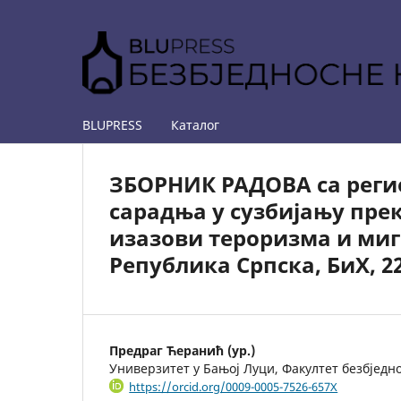
BLUPRESS
Каталог
ЗБОРНИК РАДОВА са реги
сарадња у сузбијању пре
изазови тероризма и миг
Република Српска, БиХ, 22
Предраг Ћеранић (ур.)
Универзитет у Бањој Луци, Факултет безбједн
https://orcid.org/0009-0005-7526-657X