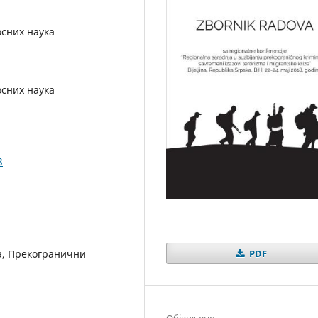
осних наука
осних наука
3
PDF
а, Прекогранични