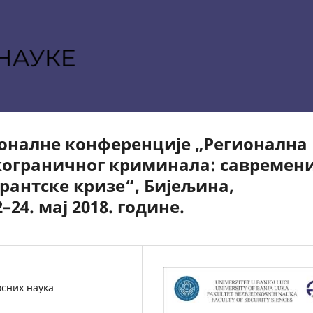
оналне конференције „Регионална
кограничног криминала: савремен
рантске кризе“, Бијељина,
–24. мај 2018. године.
осних наука