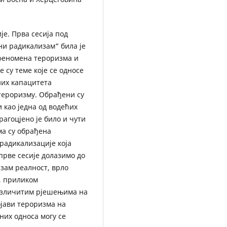
је. Прва сесија под
ни радикализам“ била је
 феномена тероризма и
 су теме које се односе
них капацитета
тероризму. Обрађени су
 као једна од водећих
агоцјено је било и чути
ма су обрађена
радикализације која
прве сесије долазимо до
зам реалност, врло
, приликом
азличитим рјешењима на
ојави тероризма на
них односа могу се