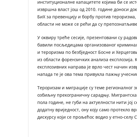
институционалне капацитете којима би се ист
извршна власт још од 2010. године доноси до
БиХ за превенцију и борбу против тероризма, 
области не може се рећи да су препознатљиве
У оквиру треће сесије, презентовани су радови
бавили посљедицама организованог криминал
и тероризма по безбједност Босне и Херцегови
из области форензичких анализа експлозија
експлозивних направа је врло чест начин и
напада те је ова тема привукла пажњу учесник
Тероризам и миграције су теме регионалног зн
озбиљну прекограничну сарадњу. Мигрантска 
пола године, не губи на актуелности нити јој с
додатну вриједност, ону коју само протекло в
дискурсу који се прољећос водио у етно-селу