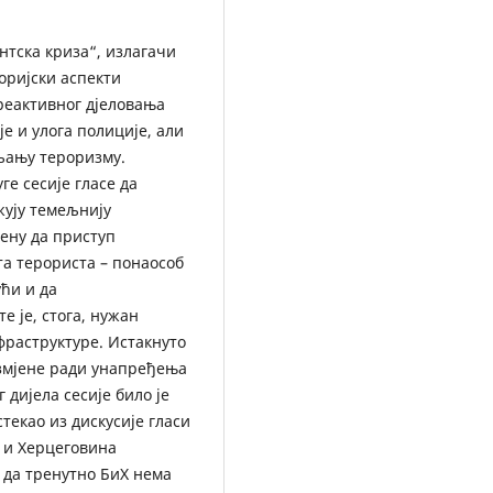
нтска криза“, излагачи
еоријски аспекти
реактивног дјеловања
е и улога полиције, али
вљању тероризму.
ге сесије гласе да
жују темељнију
јену да приступ
та терориста – понаособ
ћи и да
е је, стога, нужан
фраструктуре. Истакнуто
измјене ради унапређења
дијела сесије било је
стекао из дискусије гласи
а и Херцеговина
 да тренутно БиХ нема