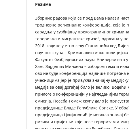
Резиме
Зборник радова који се пред Вама налази наст
тродневне регионалне конференције, која је 
сарадња у сузбијању прекограничног кримина
тероризма и мигрантске кризе“, одржана у пер
2018. године у етно-селу Станишићи код Бије
научног скупа – Криминалистичко-полицијска 
Факултет безбједносних наука Универзитета у
Ханс Зајдел из Минхена – избором тема и изла
ово не буде конференција највише потребна
учесницима јер је привукла значајну медијс
медија за овај догађај било је велико. Водећи
прилоге о конференцији у најгледанијим те
емисија. Посебан омаж скупу дало је присуст
предсједнице Владе Републике Српске. У обр
предсједница Цвијановић је истакла значај бе
ризика и пријетњи које носе тероризам и мигр
којима се суочавају не само Република Српска