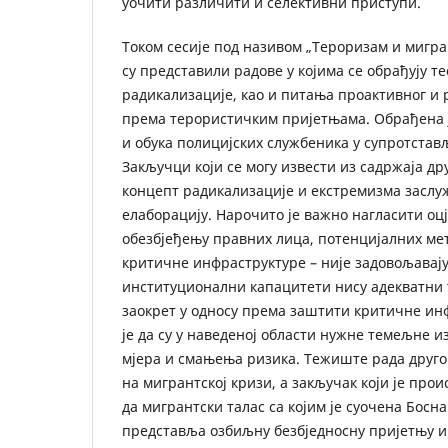
уочити различити и селективни приступи.
Током сесије под називом „Тероризам и мигра
су представили радове у којима се обрађују т
радикализације, као и питања проактивног и 
према терористичким пријетњама. Обрађена ј
и обука полицијских службеника у супротста
Закључци који се могу извести из садржаја дру
концепт радикализације и екстремизма заслу
елаборацију. Нарочито је важно нагласити оц
обезбјеђењу правних лица, потенцијалних ме
критичне инфраструктуре – није задовољавају
институционални капацитети нису адекватни т
заокрет у односу према заштити критичне ин
је да су у наведеној области нужне темељне 
мјера и смањења ризика. Тежиште рада другог 
на мигрантској кризи, а закључак који је прои
да мигрантски талас са којим је суочена Босн
представља озбиљну безбједносну пријетњу и