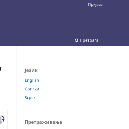
Пријава
Претрага
и
Језик
English
Српски
Srpski
Претраживање