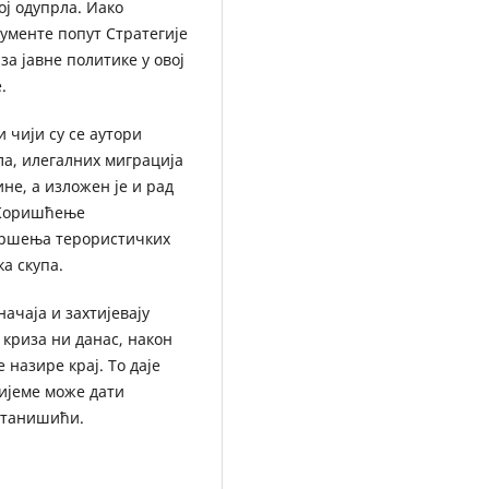
ој одупрла. Иако
кументе попут Стратегије
за јавне политике у овој
.
 чији су се аутори
а, илегалних миграција
не, а изложен је и рад
. Коришћење
звршења терористичких
а скупа.
ачаја и захтијевају
криза ни данас, након
е назире крај. То даје
ријеме може дати
 Станишићи.