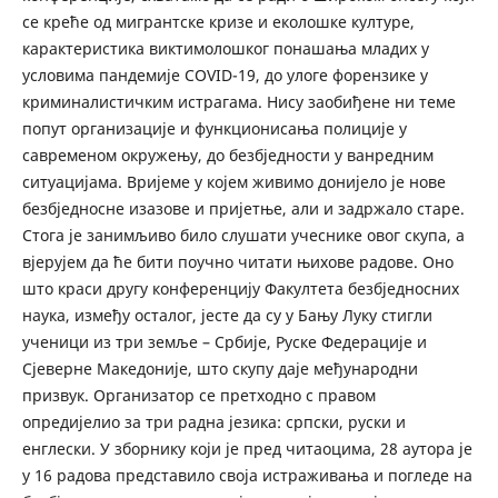
се креће од мигрантске кризе и еколошке културе,
карактеристика виктимолошког понашања младих у
условима пандемије COVID-19, до улоге форензике у
криминалистичким истрагама. Нису заобиђене ни теме
попут организације и функционисања полиције у
савременом окружењу, до безбједности у ванредним
ситуацијама. Вријеме у којем живимо донијело је нове
безбједносне изазове и пријетње, али и задржало старе.
Стога је занимљиво било слушати учеснике овог скупа, а
вјерујем да ће бити поучно читати њихове радове. Оно
што краси другу конференцију Факултета безбједносних
наука, између осталог, јесте да су у Бању Луку стигли
ученици из три земље – Србије, Руске Федерације и
Сјеверне Македоније, што скупу даје међународни
призвук. Организатор се претходно с правом
опредијелио за три радна језика: српски, руски и
енглески. У зборнику који је пред читаоцима, 28 аутора је
у 16 радова представило своја истраживања и погледе на