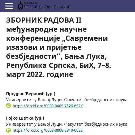
ЗБОРНИК РАДОВА II
међународне научне
конференције „Савремени
изазови и пријетње
безбједности”, Бања Лука,
Република Српска, БиХ, 7–8.
март 2022. године
Предраг Ћеранић (ур.)
Универзитет у Бањој Луци, Факултет безбједносних наука
https://orcid.org/0009-0005-7526-657X
Гојко Шетка (ур.)
Универзитет у Бањој Луци, Факултет безбједносних наука
https://orcid.org/0009-0008-8910-0038