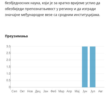
безбједносних наука, који је за кратко вријеме успио да
обезбиједи препознатљивост у региону и да изгради
значајне међународне везе са сродним институцијама.
Преузимања