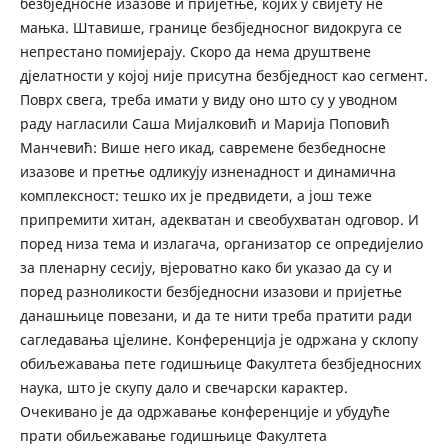
безбједносне изазове и пријетње, којих у свијету не
мањка. Штавише, границе безбједносног видокруга се
непрестано помијерају. Скоро да нема друштвене
дјелатности у којој није присутна безбједност као сегмент.
Поврх свега, треба имати у виду оно што су у уводном
раду нагласили Саша Мијалковић и Марија Поповић
Манчевић: Више него икад, савремене безбедносне
изазове и претње одликују изненадност и динамична
комплексност: тешко их је предвидети, а још теже
припремити хитан, адекватан и свеобухватан одговор. И
поред низа тема и излагача, организатор се опредијелио
за пленарну сесију, вјероватно како би указао да су и
поред разноликости безбједносни изазови и пријетње
данашњице повезани, и да те нити треба пратити ради
сагледавања цјелине. Конференција је одржана у склопу
обиљежавања пете годишњице Факултета безбједносних
наука, што је скупу дало и свечарски карактер.
Очекивано је да одржавање конференције и убудуће
прати обиљежавање годишњице Факултета