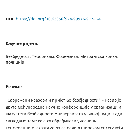
DOI:
https://doi.org/10.63356/978-99976-977-1-4
Кључне ријечи:
Безбједност, Тероризам, Форензика, Мигрантска криза,
полиција
Резиме
„Савремени изазови и пријетње безбједности” – назив је
друге међународне научне конференције у организацији
Факултета безбједности Универзитета у Бањој Луци. Када
сагледамо теме које су обрађивали учесници
конференције, схватамо да се ради о широком опсегу који