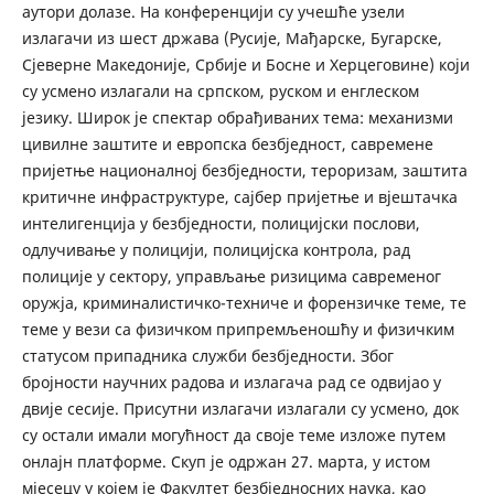
аутори долазе. На конференцији су учешће узели
излагачи из шест држава (Русије, Мађарске, Бугарске,
Сјеверне Македоније, Србије и Босне и Херцеговине) који
су усмено излагали на српском, руском и енглеском
језику. Широк је спектар обрађиваних тема: механизми
цивилне заштите и европска безбједност, савремене
пријетње националној безбједности, тероризам, заштита
критичне инфраструктуре, сајбер пријетње и вјештачка
интелигенција у безбједности, полицијски послови,
одлучивање у полицији, полицијска контрола, рад
полиције у сектору, управљање ризицима савременог
оружја, криминалистичко-техниче и форензичке теме, те
теме у вези са физичком припремљеношћу и физичким
статусом припадника служби безбједности. Због
бројности научних радова и излагача рад се одвијао у
двије сесије. Присутни излагачи излагали су усмено, док
су остали имали могућност да своје теме изложе путем
онлајн платформе. Скуп је одржан 27. марта, у истом
мјесецу у којем је Факултет безбједносних наука, као