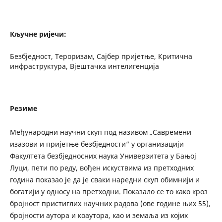
Кључне ријечи:
Безбједност, Тероризам, Сајбер пријетње, Критична
инфраструктура, Вјештачка интелигенција
Резиме
Међународни научни скуп под називом „Савремени
изазови и пријетње безбједности“ у организацији
Факултета безбједносних наука Универзитета у Бањој
Луци, пети по реду, вођен искуствима из претходних
година показао је да је сваки наредни скуп обимнији и
богатији у односу на претходни. Показало се то како кроз
бројност пристиглих научних радова (ове године њих 55),
бројности аутора и коаутора, као и земаља из којих