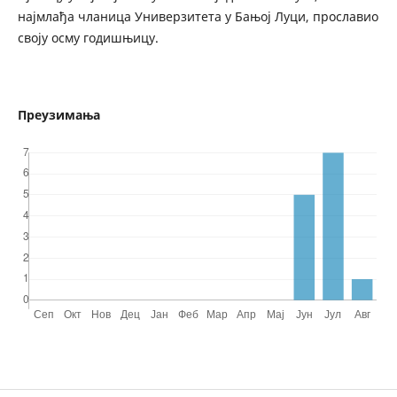
најмлађа чланица Универзитета у Бањој Луци, прославио
своју осму годишњицу.
Преузимања