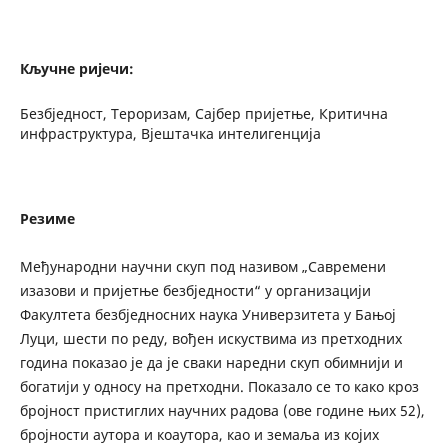
Кључне ријечи:
Безбједност, Тероризам, Сајбер пријетње, Критична
инфраструктура, Вјештачка интелигенција
Резиме
Међународни научни скуп под називом „Савремени
изазови и пријетње безбједности“ у организацији
Факултета безбједносних наука Универзитета у Бањој
Луци, шести по реду, вођен искуствима из претходних
година показао је да је сваки наредни скуп обимнији и
богатији у односу на претходни. Показало се то како кроз
бројност пристиглих научних радова (ове године њих 52),
бројности аутора и коаутора, као и земаља из којих