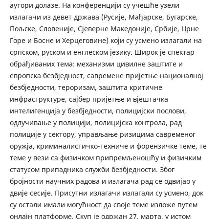
аутори долазе. На конференцији су учешће узели
излагачи из девет држава (Русије, Мађарске, Бугарске,
Пољске, Словеније, Сјеверне Македоније, Србије, Црне
Горе и Босне и Херцеговине) који су усмено излагали на
српском, руском и енглеском језику. Широк је спектар
обрађиваних тема: механизми цивилне заштите и
европска безбједност, савремене пријетње националној
безбједности, тероризам, заштита критичне
инфраструктуре, сајбер пријетње и вјештачка
интелигенција у безбједности, полицијски послови,
одлучивање у полицији, полицијска контрола, рад
полиције у сектору, управљање ризицима савременог
оружја, криминалистичко-техниче и форензичке теме, те
теме у вези са физичком припремљеношћу и физичким
статусом припадника служби безбједности. Због
бројности научних радова и излагача рад се одвијао у
двије сесије. Присутни излагачи излагали су усмено, док
су остали имали могућност да своје теме изложе путем
онлајн платформе. Скуп је одржан 27. марта, у истом