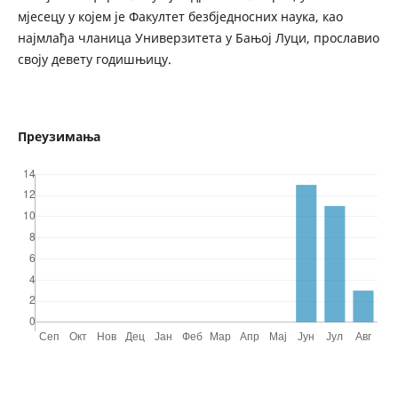
мјесецу у којем је Факултет безбједносних наука, као
најмлађа чланица Универзитета у Бањој Луци, прославио
своју девету годишњицу.
Преузимања