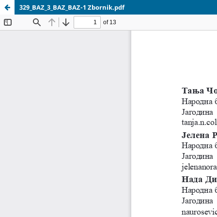
329_BAZ_3_BAZ_BAZ-1 Zbornik.pdf