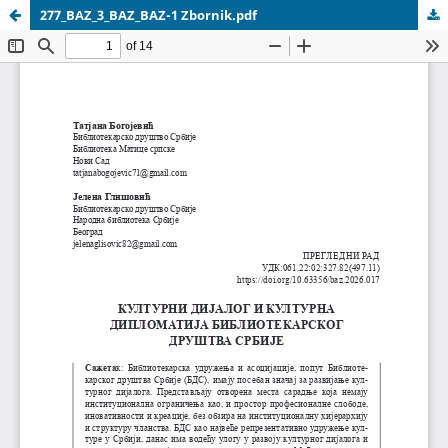
277_BAZ_3_BAZ_BAZ-1 Zbornik.pdf