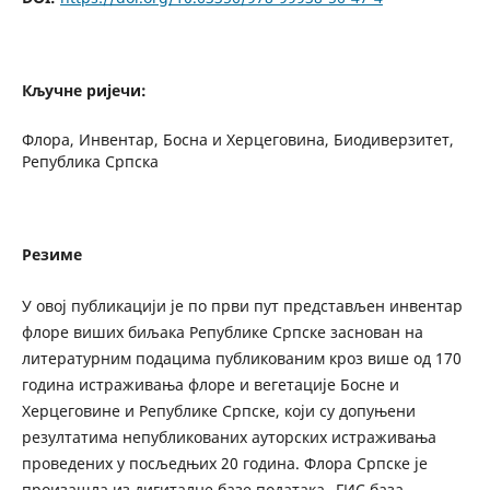
Кључне ријечи:
Флора, Инвентар, Босна и Херцеговина, Биодиверзитет,
Република Српска
Резиме
У овој публикацији је по први пут представљен инвентар
флоре виших биљака Републике Српске заснован на
литературним подацима публикованим кроз више од 170
година истраживања флоре и вегетације Босне и
Херцеговине и Републике Српске, који су допуњени
резултатима непубликованих ауторских истраживања
проведених у посљедњих 20 година. Флора Српске је
произашла из дигиталне базе података „ГИС база