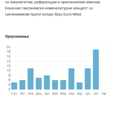
са локалитетом, референцом и оригиналним именом.
Коначни таксономско-номенклатурни концепт са
синонимиком прати онлајн базу Euro+Med.
Преузимања