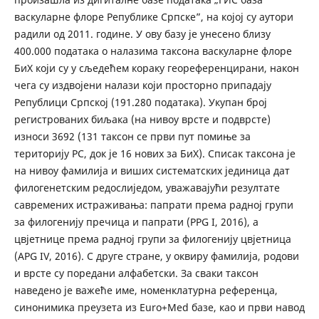
васкуларне флоре Републике Српске”, на којој су аутори
радили од 2011. године. У ову базу је унесено близу
400.000 података о налазима таксона васкуларне флоре
БиХ који су у сљедећем кораку геореференцирани, након
чега су издвојени налази који просторно припадају
Републици Српској (191.280 података). Укупан број
регистрованих биљака (на нивоу врсте и подврсте)
износи 3692 (131 таксон се први пут помиње за
територију РС, док је 16 нових за БиХ). Списак таксона је
на нивоу фамилија и виших систематских јединица дат
филогенетским редослиједом, уважавајући резултате
савремених истраживања: папрати према радној групи
за филогенију пречица и папрати (PPG I, 2016), а
цвјетнице према радној групи за филогенију цвјетница
(APG IV, 2016). С друге стране, у оквиру фамилија, родови
и врсте су поредани алфабетски. За сваки таксон
наведено је важеће име, номенклатурна референца,
синонимика преузета из Euro+Med базе, као и први навод