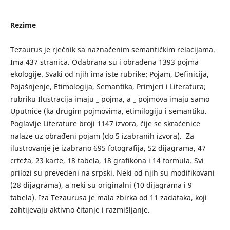
Rezime
Tezaurus je rječnik sa naznačenim semantičkim relacijama.
Ima 437 stranica. Odabrana su i obrađena 1393 pojma
ekologije. Svaki od njih ima iste rubrike: Pojam, Definicija,
Pojašnjenje, Etimologija, Semantika, Primjeri i Literatura;
rubriku Ilustracija imaju _ pojma, a _ pojmova imaju samo
Uputnice (ka drugim pojmovima, etimilogiju i semantiku.
Poglavlje Literature broji 1147 izvora, čije se skraćenice
nalaze uz obrađeni pojam (do 5 izabranih izvora). Za
ilustrovanje je izabrano 695 fotografija, 52 dijagrama, 47
crteža, 23 karte, 18 tabela, 18 grafikona i 14 formula. Svi
prilozi su prevedeni na srpski. Neki od njih su modifikovani
(28 dijagrama), a neki su originalni (10 dijagrama i 9
tabela). Iza Tezaurusa je mala zbirka od 11 zadataka, koji
zahtijevaju aktivno čitanje i razmišljanje.