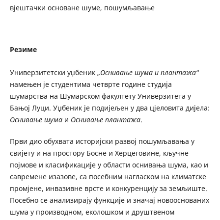
вјештачки основане шуме, пошумљавање
Резиме
Универзитетски уџбеник „
Оснивање шума и плантажа
“
намењен је студентима четврте године студија
шумарства на Шумарском факултету Универзитета у
Бањој Луци. Уџбеник је подијељен у два цјеловита дијела:
Оснивање шума
и
Оснивање плантажа
.
Први дио обухвата историјски развој пошумљавања у
свијету и на простору Босне и Херцеговине, кључне
појмове и класификације у области оснивања шума, као и
савремене изазове, са посебним нагласком на климатске
промјене, инвазивне врсте и конкуренцију за земљиште.
Посебно се анализирају функције и значај новооснованих
шума у производном, еколошком и друштвеном