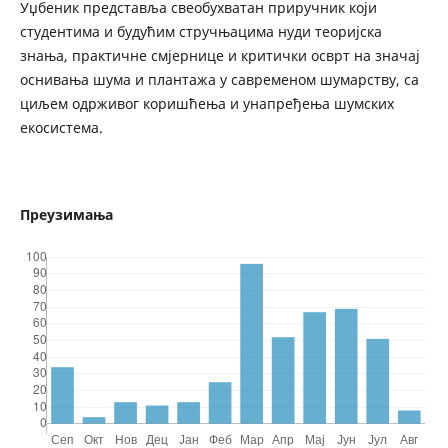
Уџбеник представља свеобухватан приручник који
студентима и будућим стручњацима нуди теоријска
знања, практичне смјернице и критички осврт на значај
оснивања шума и плантажа у савременом шумарству, са
циљем одрживог коришћења и унапређења шумских
екосистема.
Преузимања