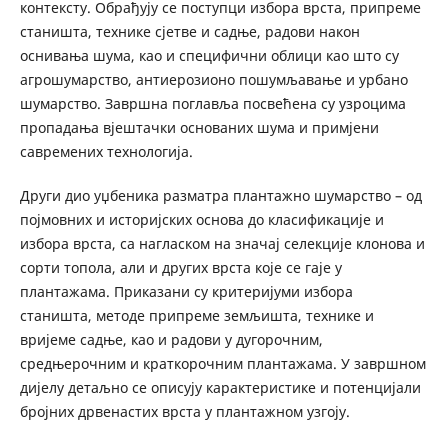
контексту. Обрађују се поступци избора врста, припреме
станишта, технике сјетве и садње, радови након
оснивања шума, као и специфични облици као што су
агрошумарство, антиерозионо пошумљавање и урбано
шумарство. Завршна поглавља посвећена су узроцима
пропадања вјештачки основаних шума и примјени
савремених технологија.
Други дио уџбеника разматра плантажно шумарство – од
појмовних и историјских основа до класификације и
избора врста, са нагласком на значај селекције клонова и
сорти топола, али и других врста које се гаје у
плантажама. Приказани су критеријуми избора
станишта, методе припреме земљишта, технике и
вријеме садње, као и радови у дугорочним,
средњерочним и краткорочним плантажама. У завршном
дијелу детаљно се описују карактеристике и потенцијали
бројних дрвенастих врста у плантажном узгоју.