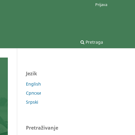
Prijava
Pretraga
Jezik
English
Српски
Srpski
Pretraživanje