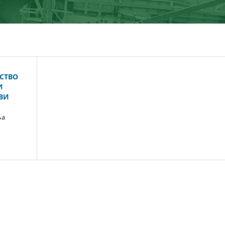
РСТВО
И
ВИ
ња