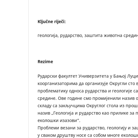
Ključne riječi:
геологија, рударство, заштита животна среди
Rezime
Рударски факултет Универзитета у Бањој Луци
коорганизаторима да организује Округли сто в
проблематику односа рударства и геологије 
средине. Ове године смо промијенили назив о
складу са закључцима Округлог стола из прош
назив „Геологија и рударство као прилике за 
еколошки изазови“.
Проблеми везани за рударство, геологију и з
у сваком друштву носе са собом многе еколош