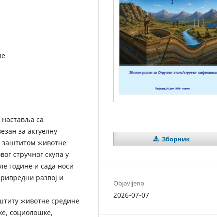
не
 наставља са
езан за актуелну
Зборник
са заштитом животне
вог стручног скупа у
ле године и сада носи
привредни развој и
Objavljeno
2026-07-07
аштиту животне средине
ке, социолошке,