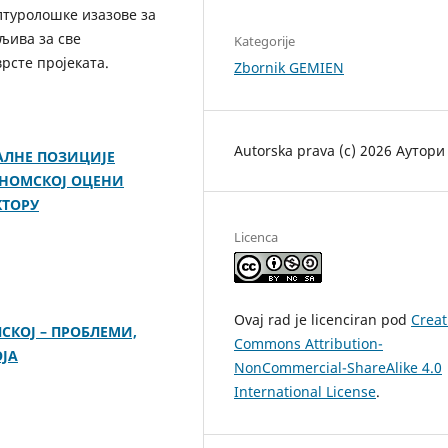
лтуролошке изазове за
љива за све
Kategorije
рсте пројеката.
Zbornik GEMIEN
Autorska prava (c) 2026 Аутори
ЛНЕ ПОЗИЦИЈЕ
ОНОМСКОЈ ОЦЕНИ
КТОРУ
Licenca
Ovaj rad je licenciran pod
Creat
СКОЈ – ПРОБЛЕМИ,
Commons Attribution-
ЈА
NonCommercial-ShareAlike 4.0
International License
.