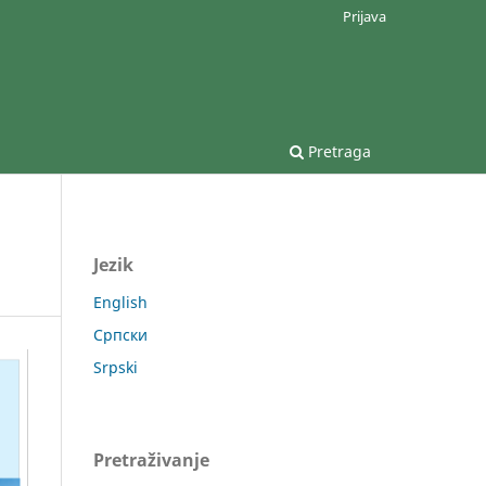
Prijava
Pretraga
Jezik
English
Српски
Srpski
Pretraživanje