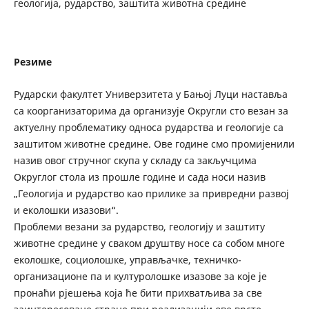
геологија, рударство, заштита животна средине
Резиме
Рударски факултет Универзитета у Бањој Луци наставља
са коорганизаторима да организује Округли сто везан за
актуелну проблематику односа рударства и геологије са
заштитом животне средине. Ове године смо промијенили
назив овог стручног скупа у складу са закључцима
Округлог стола из прошле године и сада носи назив
„Геологија и рударство као прилике за привредни развој
и еколошки изазови“.
Проблеми везани за рударство, геологију и заштиту
животне средине у сваком друштву носе са собом многе
еколошке, социолошке, управљачке, техничко-
организационе па и културолошке изазове за које је
пронаћи рјешења која ће бити прихватљива за све