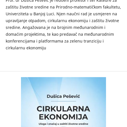
Prof. dr Dušica Pešević je redovni profesor i šef Katedre za
zaštitu životne sredine na Prirodno-matematičkom fakultetu,
Univerziteta u Banjoj Luci. Njen naučni rad je usmjeren na
upravljanje otpadom, cirkularnu ekonomiju i zaštitu životne
sredine. Аngažovana je na brojnim međunarodnim i
domaćim projektima, te kao predavač na međunarodnim
konferencijama i platformama za zelenu tranziciju i
cirkularnu ekonomiju