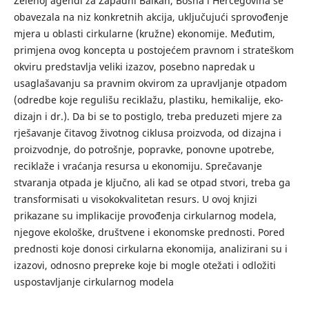
Zelenoj agendi za Zapadni Balkan, Bosna i Hercegovina se
obavezala na niz konkretnih akcija, uključujući sprovođenje
mjera u oblasti cirkularne (kružne) ekonomije. Međutim,
primjena ovog koncepta u postojećem pravnom i strateškom
okviru predstavlja veliki izazov, posebno napredak u
usaglašavanju sa pravnim okvirom za upravljanje otpadom
(odredbe koje regulišu reciklažu, plastiku, hemikalije, eko-
dizajn i dr.). Da bi se to postiglo, treba preduzeti mjere za
rješavanje čitavog životnog ciklusa proizvoda, od dizajna i
proizvodnje, do potrošnje, popravke, ponovne upotrebe,
reciklaže i vraćanja resursa u ekonomiju. Sprečavanje
stvaranja otpada je ključno, ali kad se otpad stvori, treba ga
transformisati u visokokvalitetan resurs. U ovoj knjizi
prikazane su implikacije provođenja cirkularnog modela,
njegove ekološke, društvene i ekonomske prednosti. Pored
prednosti koje donosi cirkularna ekonomija, analizirani su i
izazovi, odnosno prepreke koje bi mogle otežati i odložiti
uspostavljanje cirkularnog modela