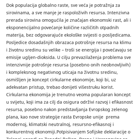
Dok populacija globalno raste, sve veća je potražnja za
sirovinama, a sve manje je raspoloživih resursa. Intenzivna
prerada sirovina omogućila je značajan ekonomski rast, ali i
eksponencijalno povećanje količine različitih otpadnih
materija, bez odgovarajuće ekološke svijesti o posljedicama.
Posljedice dosadašnjih obrazaca potrošnje resursa na klimu
i životnu sredinu su velike – troši se energija i povećavaju se
emisije ugljen-dioksida. U cilju prevazilaženja problema sve
intenzivnije potrošnje resursa (posebno onih neobnovljivih)
i kompleksnog negativnog uticaja na životnu sredinu,
osmišljen je koncept cirkularne ekonomije, koji bi, uz
adekvatan pristup, trebao donijeti višestruku korist.
Cirkularna ekonomija je trenutno veoma popularan koncept
u svijetu, koji ima za cilj da osigura održivi razvoj i efikasnost
resursa, posebno nakon predstavljanja Evropskog zelenog
plana, kao nove strategije rasta Evropske unije prema
modernoj, klimatski neutralnoj, resursno-efikasnoj i
konkurentnoj ekonomiji.Potpisivanjem Sofijske deklaracije o