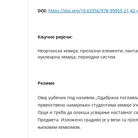
DOI:
https://doi.org/10.63356/978-99955-21-42-
Кључне ријечи:
Неорганска хемија; прелазни елементи; ланта
нуклеарна хемија; периодни систем
Резиме
Овај уџбеник под називом „Одабрана поглавља
првенствено намијењен студентима хемије Ун
Луци и треба да олакша усвајање наставног с
Предмета. Изложено градиво је у вези са пр
њиховим хемизмом.