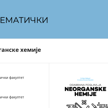
анске хемије
ички факултет
ички факултет