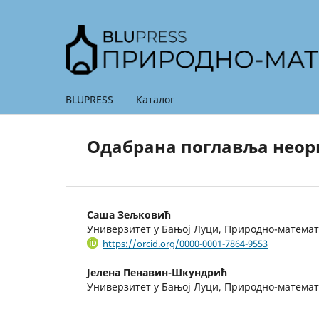
BLUPRESS
Каталог
Одабрана поглавља неорг
Саша Зељковић
Универзитет у Бањој Луци, Природно-математ
https://orcid.org/0000-0001-7864-9553
Јелена Пенавин-Шкундрић
Универзитет у Бањој Луци, Природно-математ