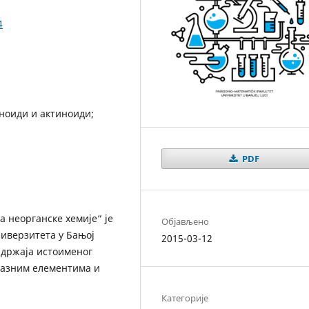
4
ноиди и актиноиди;
PDF
 неорганске хемије“ је
Објављено
иверзитета у Бањој
2015-03-12
адржаја истоименог
елазним елементима и
Категорије