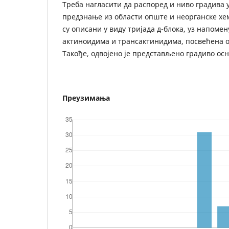
Треба нагласити да распоред и ниво градива у
предзнање из области опште и неорганске хе
су описани у виду тријада д-блока, уз напомен
актиноидима и трансактинидима, посвећена о
Такође, одвојено је представљено градиво осн
Преузимања