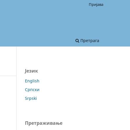
Пријава
Претрага
Језик
English
Српски
Srpski
Претраживање