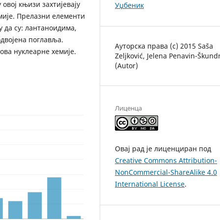
 овој књизи захтијевају
Уџбеник
мије. Прелазни елементи
у да су: лантаноидима,
двојена поглавља.
Ауторска права (c) 2015 Saša
ова нуклеарне хемије.
Zeljković, Jelena Penavin-Škundr
(Autor)
Лиценца
Овај рад је лиценциран под
Creative Commons Attribution-
NonCommercial-ShareAlike 4.0
International License
.