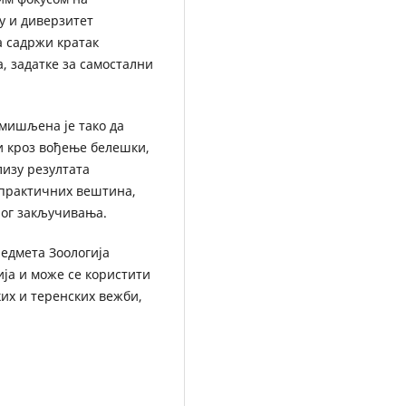
ју и диверзитет
а садржи кратак
а, задатке за самостални
смишљена је тако да
и кроз вођење белешки,
изу резултата
 практичних вештина,
ог закључивања.
едмета Зоологија
ја и може се користити
их и теренских вежби,