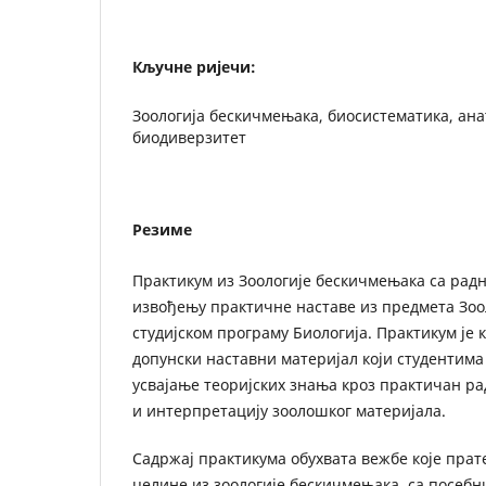
Кључне ријечи:
Зоологија бескичмењака, биосистематика, ана
биодиверзитет
Резиме
Практикум из Зоологије бескичмењака са рад
извођењу практичне наставе из предмета Зоо
студијском програму Биологија. Практикум је
допунски наставни материјал који студентим
усвајање теоријских знања кроз практичан ра
и интерпретацију зоолошког материјала.
Садржај практикума обухвата вежбе које прат
целине из зоологије бескичмењака, са посебн