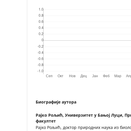
Биографије аутора
Раjко Рољић,
Универзитет у Бањој Луци, П
факултет
Рајко Рољић, доктор природних наука из биол