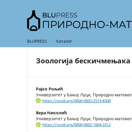
BLUPRESS
Каталог
Зоологија бескичмењака 
Раjко Рољић
Универзитет у Бањој Луци, Природно-математ
https://orcid.org/0000-0003-2519-8300
Вера Николић
Универзитет у Бањој Луци, Природно-математ
https://orcid.org/0000-0002-1064-3312