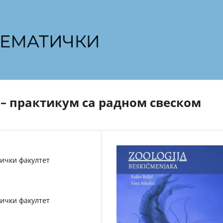
– практикум са радном свеском
ички факултет
ички факултет