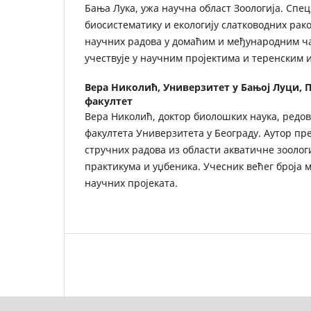
Бања Лука, ужa научна област Зоологија. Спец
биосистематику и екологију слатководних рако
научних радова у домаћим и међународним ч
учествује у научним пројектима и теренским
Вера Николић,
Универзитет у Бањој Луци,
факултет
Вера Николић, доктор биолошких наука, редо
факултета Универзитета у Београду. Аутор пр
стручних радова из области акватичне зоологи
практикума и уџбеника. Учесник већег броја
научних пројеката.