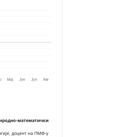
риродно-математички
огије, доцент на ПМФ-у