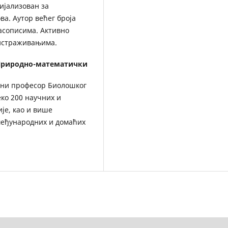
ијализован за
ва. Аутор већег броја
асописима. Активно
 истраживањима.
 Природно-математички
вни професор Биолошког
еко 200 научних и
је, као и више
 међународних и домаћих