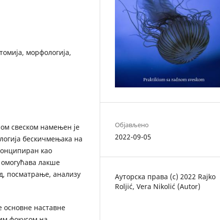
томија, морфологија,
Објављено
ном свеском намењен је
2022-09-05
логија бескичмењака на
 конципиран као
а омогућава лакше
д, посматрање, анализу
Ауторска права (c) 2022 Rajko
Roljić, Vera Nikolić (Autor)
е основне наставне
им фокусом на