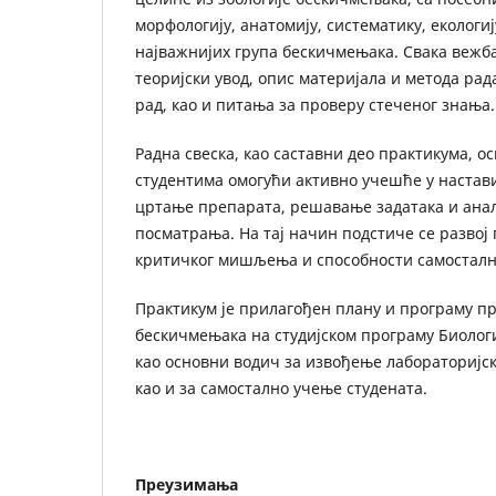
морфологију, анатомију, систематику, екологи
најважнијих група бескичмењака. Свака вежб
теоријски увод, опис материјала и метода рад
рад, као и питања за проверу стеченог знања.
Радна свеска, као саставни део практикума, о
студентима омогући активно учешће у настав
цртање препарата, решавање задатака и анал
посматрања. На тај начин подстиче се развој
критичког мишљења и способности самосталн
Практикум је прилагођен плану и програму пр
бескичмењака на студијском програму Биологи
као основни водич за извођење лабораторијск
као и за самостално учење студената.
Преузимања