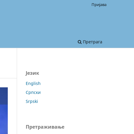
Пријава
Претрага
Језик
English
Српски
Srpski
Претраживање