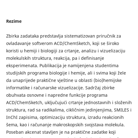
Rezime
Zbirka zadataka predstavlja sistematizovan priručnik za
ovladavanje softverom ACD/ChemSketch, koji se široko
koristi u hemiji i biologiji za crtanje, analizu i vizuelizaciju
molekulskih struktura, reakcija, pa i definisanje
eksperimenata. Publikacija je namijenjena studentima
studijskih programa biologije i hemije, ali i svima koji žele
da unaprijede praktične vještine u oblasti (bio)hemijske
informatike i računarske vizuelizacije. Sadržaj zbirke
obuhvata osnovne i napredne funkcije programa
ACD/ChemSketch, uključujući crtanje jednostavnih i složenih
struktura, rad sa radikalima, cikličnim jedinjenjima, SMILES i
InChI zapisima, optimizaciju struktura, izradu reakcionih
šema, kao i računanje makroskopskih svojstava molekula.
Poseban akcenat stavljen je na praktične zadatke koji