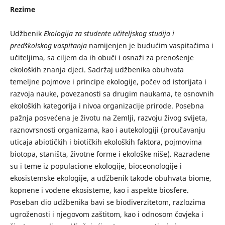
Rezime
Udžbenik
Ekologija za studente učiteljskog studija i
predškolskog vaspitanja
namijenjen je budućim vaspitačima i
učiteljima, sa ciljem da ih obuči i osnaži za prenošenje
ekoloških znanja djeci. Sadržaj udžbenika obuhvata
temeljne pojmove i principe ekologije, počev od istorijata i
razvoja nauke, povezanosti sa drugim naukama, te osnovnih
ekoloških kategorija i nivoa organizacije prirode. Posebna
pažnja posvećena je životu na Zemlji, razvoju živog svijeta,
raznovrsnosti organizama, kao i autekologiji (proučavanju
uticaja abiotičkih i biotičkih ekoloških faktora, pojmovima
biotopa, staništa, životne forme i ekološke niše). Razrađene
su i teme iz populacione ekologije, bioceonologije i
ekosistemske ekologije, a udžbenik takođe obuhvata biome,
kopnene i vodene ekosisteme, kao i aspekte biosfere.
Poseban dio udžbenika bavi se biodiverzitetom, razlozima
ugroženosti i njegovom zaštitom, kao i odnosom čovjeka i