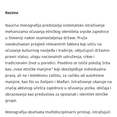
Rezime
Naučna monografija predstavlja sistematsko istraživanje
mehanizama očuvanja etničkog identiteta srpske zajednice
u Sloveniji nakon osamostaljenja države. Pruža
sveobuhvatan pregled relevantnih faktora koji utiču na
očuvanje kulturnog nasljeđa i tradicije, uključujući državno-
pravni status, ulogu nacionalnih udruženja, crkve i
tradicionalni život u porodici. Posebno se ističe položaj Srba
kao „nove etničke manjine“ koji obezbjeđuje individualna
prava, ali ne i kolektivnu zaštitu, za razliku od autohtone
manjine, kao što su Italijani i Mađari. Istraživanje ukazuje na
značaj aktivnog učešća zajednice u očuvanju jezika, običaja i
obrazovanja kao preduslova za opstanak i identitet etničke
grupe.
Monografija obuhvata multidisciplinarni pristup, istražujući