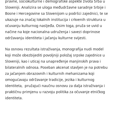
pravne, sociokulturne i demografske aspekte života Srba u
Sloveniji. Analizira se uloga međudržavne saradnje Srbije i
Bosne i Hercegovine sa Slovenijom u podršci zajednici, te se
ukazuje na značaj lokalnih institucija i crkvenih struktura u
očuvanju kulturnog nasljeđa. Osim toga, pruža se uvid u
načine na koje nacionalna udruženja i savezi doprinose
održavanju identiteta i jačanju kulturne svijesti.
Na osnovu rezultata istraživanja, monografija nudi model
koji može obezbijediti povoljniji položaj srpske zajednice u
Sloveniji, kao i uticaj na unapređenje manjinskih prava i
bilateralnih odnosa. Poseban akcenat stavljen je na potrebu
za jačanjem obrazovnih i kulturnih mehanizama koji
omogućavaju održavanje tradicije, jezika i kulturnog
identiteta, pružajući naučnu osnovu za dalja istraživanja i
praktičnu primjenu u razvoju politika za očuvanje etničkog
identiteta.