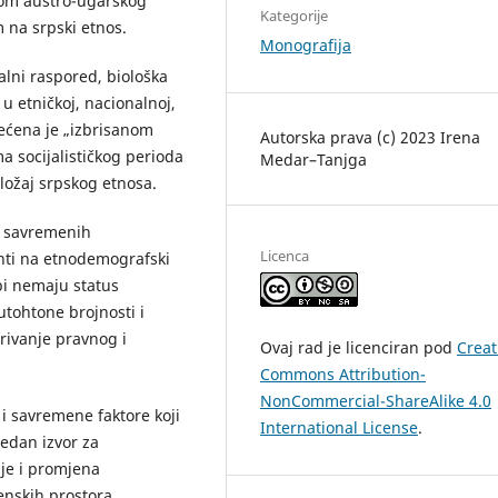
okom austro-ugarskog
Kategorije
 na srpski etnos.
Monografija
alni raspored, biološka
u etničkoj, nacionalnoj,
većena je „izbrisanom
Autorska prava (c) 2023 Irena
ma socijalističkog perioda
Medar–Tanjga
ložaj srpskog etnosa.
 i savremenih
Licenca
anti na etnodemografski
rbi nemaju status
utohtone brojnosti i
rivanje pravnog i
Ovaj rad je licenciran pod
Creat
Commons Attribution-
NonCommercial-ShareAlike 4.0
 i savremene faktore koji
International License
.
jedan izvor za
je i promjena
enskih prostora.