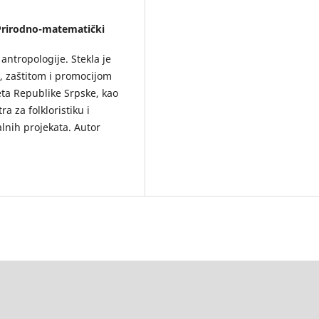
 Prirodno-matematički
antropologije. Stekla je
m, zaštitom i promocijom
teta Republike Srpske, kao
 za folkloristiku i
alnih projekata. Autor