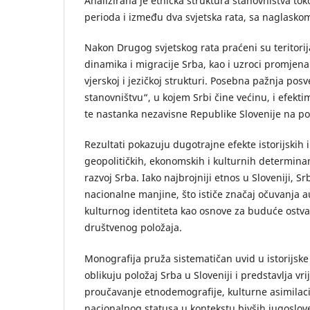
Analizirana je etnička struktura stanovništva t
perioda i između dva svjetska rata, sa naglaskom
Nakon Drugog svjetskog rata praćeni su teritorij
dinamika i migracije Srba, kao i uzroci promjena 
vjerskoj i jezičkoj strukturi. Posebna pažnja pos
stanovništvu“, u kojem Srbi čine većinu, i efekti
te nastanka nezavisne Republike Slovenije na po
Rezultati pokazuju dugotrajne efekte istorijskih
geopolitičkih, ekonomskih i kulturnih determin
razvoj Srba. Iako najbrojniji etnos u Sloveniji, S
nacionalne manjine, što ističe značaj očuvanja a
kulturnog identiteta kao osnove za buduće ostva
društvenog položaja.
Monografija pruža sistematičan uvid u istorijske
oblikuju položaj Srba u Sloveniji i predstavlja vri
proučavanje etnodemografije, kulturne asimilaci
nacionalnog statusa u kontekstu bivših jugoslov