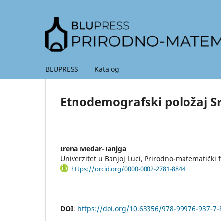
BLUPRESS
Katalog
Etnodemografski položaj Sr
Irena Medar-Tanjga
Univerzitet u Banjoj Luci, Prirodno-matematički f
https://orcid.org/0000-0002-2781-8844
DOI:
https://doi.org/10.63356/978-99976-937-7-