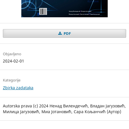
PDF
Objavljeno
2024-02-01
Kategorije
Zbirka zadataka
Autorska prava (c) 2024 Ненад Вилендечић, Владан Јагузовић,
Милица Јагузовић, Миа Јотановић, Сара Кољанчић (Аутор)