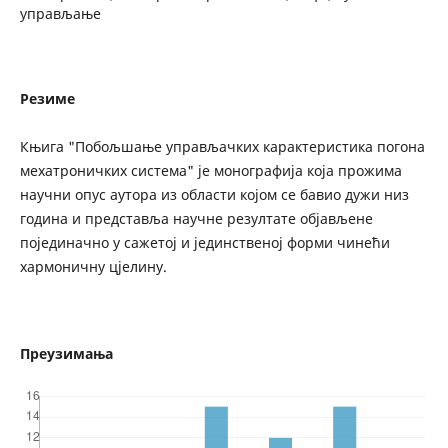
управљање
Резиме
Књига "Побољшање управљачких карактеристика погона
мехатроничких система" је монографија која прожима
научни опус аутора из области којом се бавио дужи низ
година и представља научне резултате објављене
појединачно у сажетој и јединственој форми чинећи
хармоничну цјелину.
Преузимања