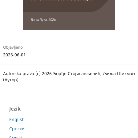
Objavljeno
2026-06-01
Autorska prava (c) 2026 Ђорђе Стојисављевић, Љиља Шикман
(Аутор)
Jezik
English
Српски
Srpski