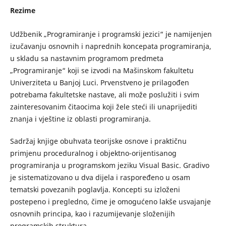
Rezime
Udžbenik „Programiranje i programski jezici“ je namijenjen
izučavanju osnovnih i naprednih koncepata programiranja,
u skladu sa nastavnim programom predmeta
„Programiranje“ koji se izvodi na Mašinskom fakultetu
Univerziteta u Banjoj Luci. Prvenstveno je prilagođen
potrebama fakultetske nastave, ali može poslužiti i svim
zainteresovanim čitaocima koji žele steći ili unaprijediti
znanja i vještine iz oblasti programiranja.
Sadržaj knjige obuhvata teorijske osnove i praktičnu
primjenu proceduralnog i objektno-orijentisanog
programiranja u programskom jeziku Visual Basic. Gradivo
je sistematizovano u dva dijela i raspoređeno u osam
tematski povezanih poglavlja. Koncepti su izloženi
postepeno i pregledno, čime je omogućeno lakše usvajanje
osnovnih principa, kao i razumijevanje složenijih
programskih struktura.