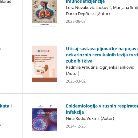
imunodeficijencije
Milorad
Lora Novaković Lacković, Marijana Smilj
Darko Depčinski (Autor)
2025-06-03
a
Uticaj sastava pljuvačke na pojav
nekarioznih cervikalnih lezija tvrd
zubnih tkiva
Radmila Arbutina, Ognjenka Janković
(Autor)
2025-03-02
kata i
Epidemiologija virusnih respirato
infekcija
Nina Rodić Vukmir (Autor)
a
2024-12-25