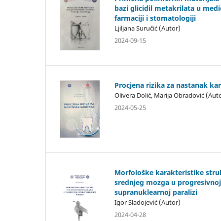
bazi glicidil metakrilata u medic
farmaciji i stomatologiji
Ljiljana Suručić (Autor)
2024-09-15
Procjena rizika za nastanak kar
Olivera Dolić, Marija Obradović (Aut
2024-05-25
Morfološke karakteristike stru
srednjeg mozga u progresivnoj
supranuklearnoj paralizi
Igor Sladojević (Autor)
2024-04-28