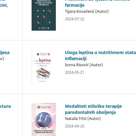
ini,
farmacije
Tijana Kovačević (Autor)
2024-07-22
ijesa
Uloga leptina u nutritivnom statu
inflamaciji
or)
Ivona Risović (Autor)
2024-05-21
ktura
Modaliteti etiloške terapije
parodontalnih oboljenja
Nataša Trtić (Autor)
2024-04-26