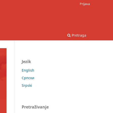
Prijava
Pretraga
Jezik
English
Српски
Srpski
Pretraživanje