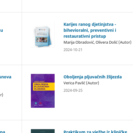
Karijes ranog djetinjstva -
 u
bihevioralni, preventivni i
restaurativni pristup
Marija Obradović, Olivera Dolić (Autor)
2024-10-21
osnova
Oboljenja pljuvačnih žlijezda
Verica Pavlić (Autor)
2024-09-25
r)
 na
Praktikum za vježbe iz kliničke