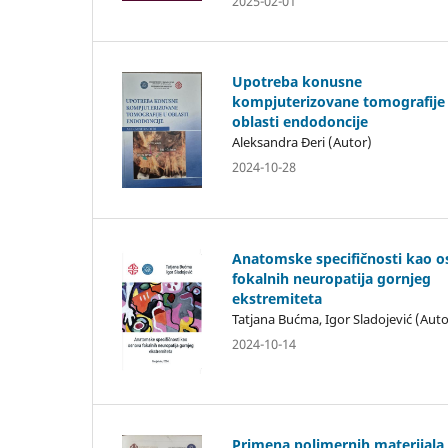
2025-02-01
Upotreba konusne
kompjuterizovane tomografije
oblasti endodoncije
Aleksandra Đeri (Autor)
2024-10-28
Anatomske specifičnosti kao 
fokalnih neuropatija gornjeg
ekstremiteta
Tatjana Bućma, Igor Sladojević (Auto
2024-10-14
Primena polimernih materijala