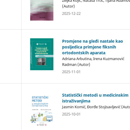
Željka Kojić, Nataša Trtić, Tijana Adamov
(Autor)
2025-12-22
Promjene na gleđi nastale kao
posljedica primjene fiksnih
ortodontskih aparata
Adriana Arbutina, Irena Kuzmanović
Radman (Autor)
2025-11-01
Statistički metodi u medicinskim
istraživanjima
Jasmin Komić, Đorđe Stojisavljević (Aut
2025-10-01