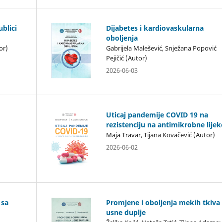
ublici
Dijabetes i kardiovaskularna
oboljenja
or)
Gabrijela Malešević, Snježana Popović
Pejičić (Autor)
2026-06-03
Uticaj pandemije COVID 19 na
rezistenciju na antimikrobne lije
Маја Travar, Tijana Kovačević (Autor)
2026-06-02
 sa
Promjene i oboljenja mekih tkiva
usne duplje