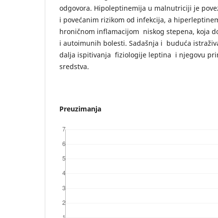
odgovora. Hipoleptinemija u malnutriciji je po
i povećanim rizikom od infekcija, a hiperleptinem
hroničnom inflamacijom niskog stepena, koja do
i autoimunih bolesti. Sadašnja i buduća istraž
dalja ispitivanja fiziologije leptina i njegovu p
sredstva.
Preuzimanja