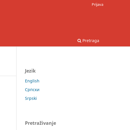
Prijava
Pretraga
Jezik
English
Српски
Srpski
Pretraživanje