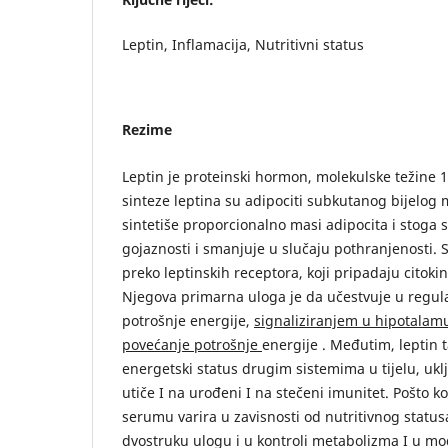
Leptin, Inflamacija, Nutritivni status
Rezime
Leptin je proteinski hormon, molekulske težine 
sinteze leptina su adipociti subkutanog bijelog 
sintetiše proporcionalno masi adipocita i stoga 
gojaznosti i smanjuje u slučaju pothranjenosti. S
preko leptinskih receptora, koji pripadaju citok
Njegova primarna uloga je da učestvuje u regula
potrošnje energije,
signaliziranjem u hipotalamu
povećanje potrošnje
energije . Međutim, leptin
energetski status drugim sistemima u tijelu, ukl
utiče I na urođeni I na stečeni imunitet. Pošto k
serumu varira u zavisnosti od nutritivnog status
dvostruku ulogu i u kontroli metabolizma I u mo