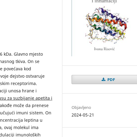
16 kDa. Glavno mjesto
masnog tkiva. On se
se povećava kod
voje dejstvo ostvaruje
PDF
inskim receptorima.
ciji unosa hrane i
su za suzbijanje apetita i
 takođe može da prenese
Objavljeno
jučujući imuni sistem. On
2024-05-21
oncentracija leptina u
a, ovaj molekul ima
dulaciji imunoloških