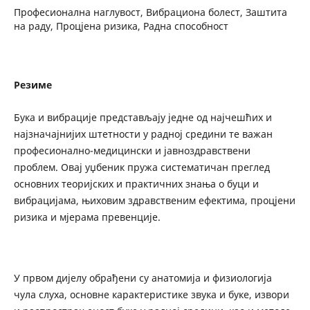
Професионална наглувост, Вибрациона болест, Заштита
на раду, Процјена ризика, Радна способност
Резиме
Бука и вибрације представљају једне од најчешћих и
најзначајнијих штетности у радној средини те важан
професионално-медицински и јавноздравствени
проблем. Овај уџбеник пружа систематичан преглед
основних теоријских и практичних знања о буци и
вибрацијама, њиховим здравственим ефектима, процјени
ризика и мјерама превенције.
У првом дијелу обрађени су анатомија и физиологија
чула слуха, основне карактеристике звука и буке, извори