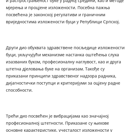
и распрострањеност буке у радној средини, као и методе
мјерења и процјене изложености. Посебна пажња
посвећена је законској регулативи и граничним
вриједностима изложености буци у Републици Српској.
Други дио обухвата здравствене посљедице изложености
буци, укључујући механизме настанка оштећења слуха
изазваних буком, професионалну наглувост, као и друга
штетна дјеловања буке на организам. Такође су
приказани принципи здравственог надзора радника,
дијагностички поступци и критеријуми за оцјену радне
способности.
Трећи дио посвећен је вибрацијама као значајној
професионалној штетности. Приказане су њихове
основне карактеристике, учесталост изложености у