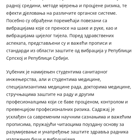
радној средини, методе мјерења и процјене ризика, те
ефекти дјеловања на различите органске системе.
Посебно су обрађени поремећаји повезани са
вибрацијама које се преносе на шаке и руке, као и
вибрацијама цијелог тијела. Поред здравствених
аспеката, представљени су и важећи прописи и
стандарди из области заштите од вибрација у Републици
Српској и Републици Србији.
Уџбеник је намијењен студентима санитарног
инжењерства, али и студентима медицине,
специјализантима медицине рада, докторима медицине,
стручњацима заштите на раду и другим
професионалцима који се баве процјеном, контролом и
превенцијом професионалних ризика. Садржај је
усклађен са савременим научним сазнањима и важећим
прописима, пружајући читаоцима поуздану основу за
разумијевање и унапређење заштите здравља радника
изложених буци и вибрацијама.