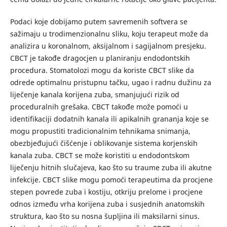
Podaci koje dobijamo putem savremenih softvera se
sažimaju u trodimenzionalnu sliku, koju terapeut može da
analizira u koronalnom, aksijalnom i sagijalnom presjeku.
CBCT je takođe dragocjen u planiranju endodontskih
procedura. Stomatolozi mogu da koriste CBCT slike da
odrede optimalnu pristupnu tačku, ugao i radnu dužinu za
liječenje kanala korijena zuba, smanjujući rizik od
proceduralnih grešaka. CBCT takođe može pomoći u
identifikaciji dodatnih kanala ili apikalnih grananja koje se
mogu propustiti tradicionalnim tehnikama snimanja,
obezbjeđujući čišćenje i oblikovanje sistema korjenskih
kanala zuba. CBCT se može koristiti u endodontskom
liječenju hitnih slučajeva, kao što su traume zuba ili akutne
infekcije. CBCT slike mogu pomoći terapeutima da procjene
stepen povrede zuba i kostiju, otkriju prelome i procjene
odnos između vrha korijena zuba i susjednih anatomskih
struktura, kao što su nosna šupljina ili maksilarni sinus.