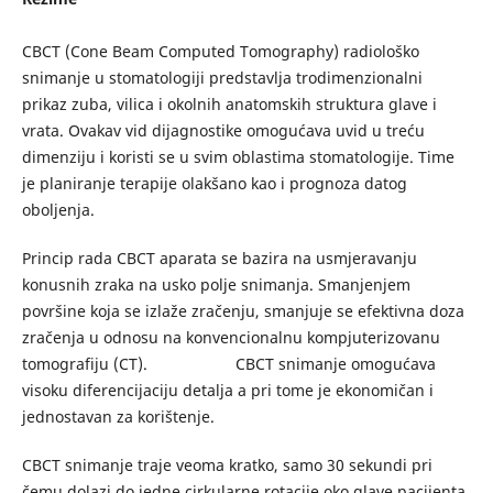
CBCT (Cone Beam Computed Tomography) radiološko
snimanje u stomatologiji predstavlja trodimenzionalni
prikaz zuba, vilica i okolnih anatomskih struktura glave i
vrata. Ovakav vid dijagnostike omogućava uvid u treću
dimenziju i koristi se u svim oblastima stomatologije. Time
je planiranje terapije olakšano kao i prognoza datog
oboljenja.
Princip rada CBCT aparata se bazira na usmjeravanju
konusnih zraka na usko polje snimanja. Smanjenjem
površine koja se izlaže zračenju, smanjuje se efektivna doza
zračenja u odnosu na konvencionalnu kompjuterizovanu
tomografiju (CT). CBCT snimanje omogućava
visoku diferencijaciju detalja a pri tome je ekonomičan i
jednostavan za korištenje.
CBCT snimanje traje veoma kratko, samo 30 sekundi pri
čemu dolazi do jedne cirkularne rotacije oko glave pacijenta.