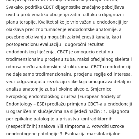
Svakako, podrška CBCT dijagnostike značajno poboljšava
uvid u problematiku oboljenja zatim odluku o dijagnozi i
planu terapije. Kvalitet slike je vrlo važan u endodonciji jer
olakšava precizno tumačenje endodontske anatomije, a
posebno otkrivanju mogućih zakrivljenosti kanala, kao i
postoperacionu evaluaciju i dugoročni rezultat
endodontskog liječenja. CBCT je omogućio detaljnu
trodimenzionalnu procjenu zuba, maksilofacijalnog skeleta i
odnosa među anatomskim strukturama. CBCT u endodonciji
ne daje samo trodimenzionalnu procjenu regije od interesa,
već i odgovarajuću rezoluciju slike koja omogućava detaljnu
analizu anatomije zuba i okolne alveole. Smjernice
Evropskog endontološkog društva (European Society of
Endontology – ESE) predlažu primjenu CBCT-a u endodonciji
u ograničenim slučajevima na slijedeći način : 1. Dijagnoza
periepikalne patologije u prisustvu kontradiktornih
(nespecifičnih) znakova i/ili simptoma 2. Potvrditi uzroke
neodontogene patologije 3. Evaluacija maksilofacijalne