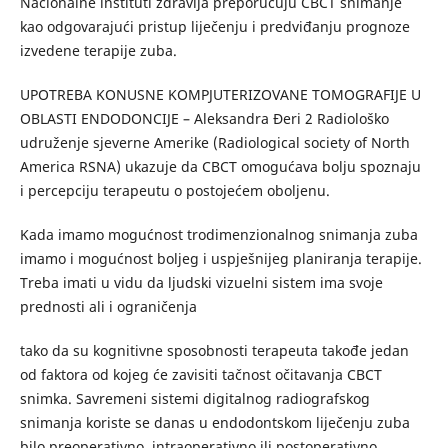
Nacionalne instituti zdravlja preporučuju CBCT snimanje
kao odgovarajući pristup liječenju i predviđanju prognoze
izvedene terapije zuba.
UPOTREBA KONUSNE KOMPJUTERIZOVANE TOMOGRAFIJE U
OBLASTI ENDODONCIJE – Aleksandra Đeri 2 Radiološko
udruženje sjeverne Amerike (Radiological society of North
America RSNA) ukazuje da CBCT omogućava bolju spoznaju
i percepciju terapeutu o postojećem oboljenu.
Kada imamo mogućnost trodimenzionalnog snimanja zuba
imamo i mogućnost boljeg i uspješnijeg planiranja terapije.
Treba imati u vidu da ljudski vizuelni sistem ima svoje
prednosti ali i ograničenja
tako da su kognitivne sposobnosti terapeuta takođe jedan
od faktora od kojeg će zavisiti tačnost očitavanja CBCT
snimka. Savremeni sistemi digitalnog radiografskog
snimanja koriste se danas u endodontskom liječenju zuba
bilo preoperativno, intraoperativno ili postoperativno.