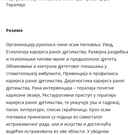
Терапија
Резиме
Организацију рукописа чини осам поглавља: Увод,
Етиологија каријеса раног дјетињства, Развојна раздобља
и психолошки типови малог и предшколског дјетета,
Обликовање и контрола дјететовог понашања у
стоматолошкој амбуланти, Превенција и профилакса
каријеса раног дјетињства, Дијагностика каријеса раног
дјетињства, Рана интервенција – терапија почетне
кариозне лезије, Рестауративни приступ у терапији
каријеса раног дјетињства, те укључује још и садржај,
попис литературе, списак скраћеница. Кроз осам
поглавља приказани су подаци из самосталог
истраживачког рада, али и искуства и достигнућа
водећих истраживача из ове области. У уводном