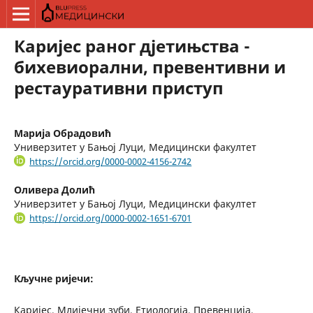
Каријес раног дјетињства -
бихевиорални, превентивни и
рестауративни приступ
Марија Обрадовић
Универзитет у Бањој Луци, Медицински факултет
https://orcid.org/0000-0002-4156-2742
Оливера Долић
Универзитет у Бањој Луци, Медицински факултет
https://orcid.org/0000-0002-1651-6701
Кључне ријечи:
Каријес, Млијечни зуби, Етиологија, Превенција,