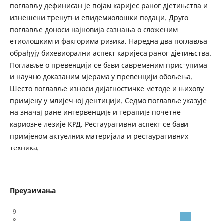
поглављу дефинисан је појам каријес раног дјетињства и
изнешени тренутни епидемиолошки подаци. Друго
поглавље доноси најновија сазнања о сложеним
етиолошким и факторима ризика. Наредна два поглавља
обрађују бихевиорални аспект каријеса раног дјетињства.
Поглавље о превенцији се бави савременим приступима
и научно доказаним мјерама у превенцији обољења.
Шесто поглавље износи дијагностичке методе и њихову
примјену у млијечној дентицији. Седмо поглавље указује
на значај ране интервенције и терапије почетне
кариозне лезије КРД. Рестауративни аспект се бави
примјеном актуелних материјала и рестауративних
техника.
Преузимања