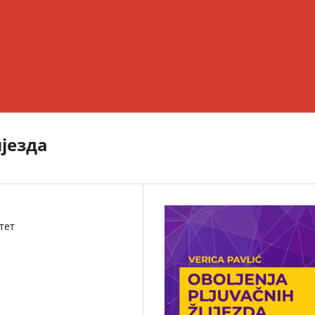
језда
тет