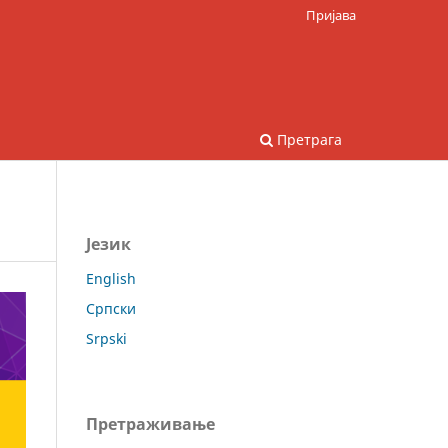
Пријава
Претрага
Језик
English
Српски
Srpski
Претраживање