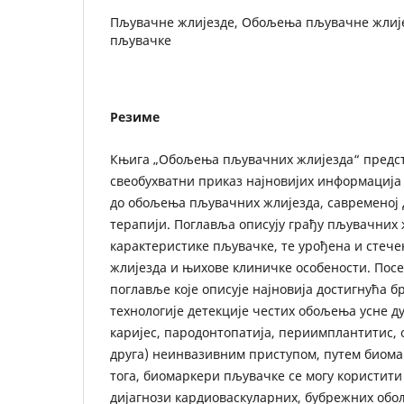
Пљувачне жлијезде, Обољења пљувачне жлиј
пљувачке
Резиме
Књига „Обољења пљувачних жлијезда“ предс
свеобухватни приказ најновијих информација 
до обољења пљувачних жлијезда, савременој 
терапији. Поглавља описују грађу пљувачних 
карактеристике пљувачке, те урођена и сте
жлијезда и њихове клиничке особености. Посе
поглавље које описује најновија достигнућа 
технологије детекције честих обољења усне ду
каријес, пародонтопатија, периимплантитис, 
друга) неинвазивним приступом, путем биома
тога, биомаркери пљувачке се могу користити 
дијагнози кардиоваскуларних, бубрежних обо