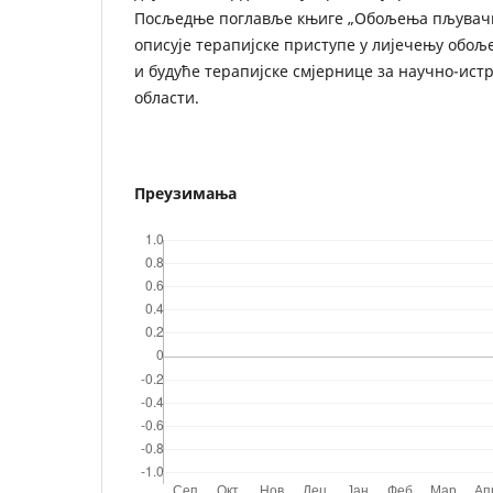
Посљедње поглавље књиге „Обољења пљувач
описује терапијске приступе у лијечењу обо
и будуће терапијске смјернице за научно-ист
области.
Преузимања