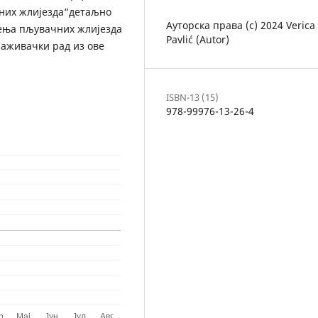
них жлијезда“детаљно
Ауторска права (c) 2024 Verica
љења пљувачних жлијезда
Pavlić (Autor)
раживачки рад из ове
ISBN-13 (15)
978-99976-13-26-4