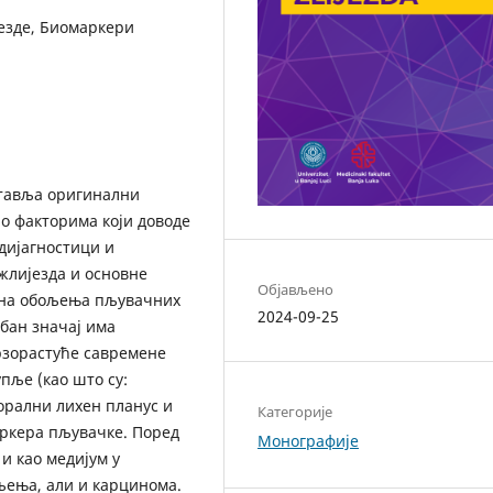
езде, Биомаркери
тавља оригинални
о факторима који доводе
дијагностици и
жлијезда и основне
Објављено
чена обољења пљувачних
2024-09-25
бан значај има
брзорастуће савремене
пље (као што су:
орални лихен планус и
Категорије
ркера пљувачке. Поред
Монографије
и као медијум у
љења, али и карцинома.