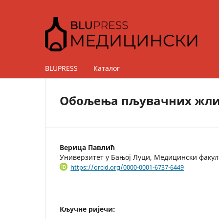
BLUPRESS
Каталог
Обољења пљувачних жли
Верица Павлић
Универзитет у Бањој Луци, Медицински факул
https://orcid.org/0000-0001-6737-6449
Кључне ријечи: