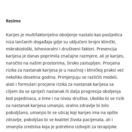
Rezime
Karijes je multifaktorijelno oboljenje nastalo kao posljedica
niza lančanih događaja gdje su uključeni brojni klinički,
mikrobiološki, bihevioralni i društveni faktori. Prevencija
karijesa je danas poprimila značajne razmjere, ali je karijes,
naročito na našim prostorima, široko zastupljen. Procjena
rizika za nastanak karijesa je u naučnoj i kliničkoj praksi već
nekoliko desetina godina. Primjenjuju se različiti modeli,
alati i formulari procjene rizika za nastanak karijesa sa
ciljem da se spriječi nastanak ili dalja progresija oboljenja
kod pojedinaca, a time i na nivou društva. Ukoliko bi se rizik
za nastanak karijesa umanjio, oralno zdravlje bi bilo
poboljšano, umanjio bi se uticaj koji karijes ima na opšte
zdravlje, poboljšao bi se kvalitet života pacijenata, ali i
smanjila sredstva koja je potrebno izdvojiti za terapijske