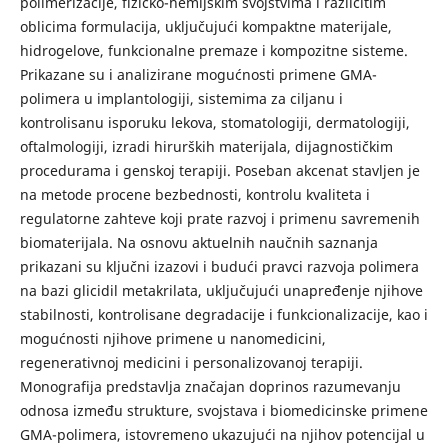
polimerizacije, fizičko-hemijskim svojstvima i različitim
oblicima formulacija, uključujući kompaktne materijale,
hidrogelove, funkcionalne premaze i kompozitne sisteme.
Prikazane su i analizirane mogućnosti primene GMA-
polimera u implantologiji, sistemima za ciljanu i
kontrolisanu isporuku lekova, stomatologiji, dermatologiji,
oftalmologiji, izradi hirurških materijala, dijagnostičkim
procedurama i genskoj terapiji. Poseban akcenat stavljen je
na metode procene bezbednosti, kontrolu kvaliteta i
regulatorne zahteve koji prate razvoj i primenu savremenih
biomaterijala. Na osnovu aktuelnih naučnih saznanja
prikazani su ključni izazovi i budući pravci razvoja polimera
na bazi glicidil metakrilata, uključujući unapređenje njihove
stabilnosti, kontrolisane degradacije i funkcionalizacije, kao i
mogućnosti njihove primene u nanomedicini,
regenerativnoj medicini i personalizovanoj terapiji.
Monografija predstavlja značajan doprinos razumevanju
odnosa između strukture, svojstava i biomedicinske primene
GMA-polimera, istovremeno ukazujući na njihov potencijal u