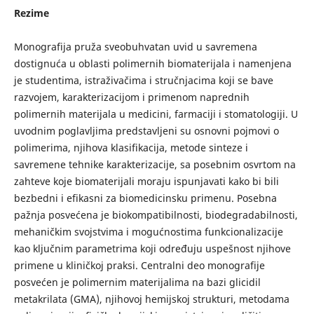
Rezime
Monografija pruža sveobuhvatan uvid u savremena
dostignuća u oblasti polimernih biomaterijala i namenjena
je studentima, istraživačima i stručnjacima koji se bave
razvojem, karakterizacijom i primenom naprednih
polimernih materijala u medicini, farmaciji i stomatologiji. U
uvodnim poglavljima predstavljeni su osnovni pojmovi o
polimerima, njihova klasifikacija, metode sinteze i
savremene tehnike karakterizacije, sa posebnim osvrtom na
zahteve koje biomaterijali moraju ispunjavati kako bi bili
bezbedni i efikasni za biomedicinsku primenu. Posebna
pažnja posvećena je biokompatibilnosti, biodegradabilnosti,
mehaničkim svojstvima i mogućnostima funkcionalizacije
kao ključnim parametrima koji određuju uspešnost njihove
primene u kliničkoj praksi. Centralni deo monografije
posvećen je polimernim materijalima na bazi glicidil
metakrilata (GMA), njihovoj hemijskoj strukturi, metodama