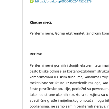
https://orcid.org/0000-0002-1452-6279
Ključne riječi:
Periferni nervi, Gornji ekstremitet, Sindromi ko
Rezime
Periferni nervi gornjih i donjih ekstremiteta imaj
često bliske odnose sa koštano-zglobnim strukt
komprimovani u uskim tunelima, kanalima i žlije
mekotkivne strukture. Iz navedenih razloga, kao
česte površinske pozicije, podložni su povredam
tako i od strane okolnih struktura sa kojima su 
specifične građe i mijelinskog omotača mogu bi
oboljenjima, ne samo samih perifernih nerava, 