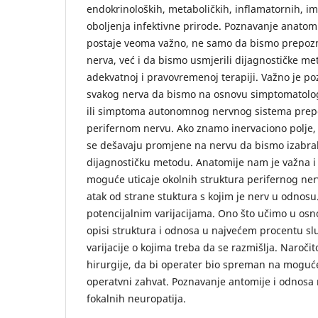
endokrinoloških, metaboličkih, inflamatornih, im
oboljenja infektivne prirode. Poznavanje anatom
postaje veoma važno, ne samo da bismo prepozna
nerva, već i da bismo usmjerili dijagnostičke met
adekvatnoj i pravovremenoj terapiji. Važno je po
svakog nerva da bismo na osnovu simptomatologi
ili simptoma autonomnog nervnog sistema prepoz
perifernom nervu. Ako znamo inervaciono polje,
se dešavaju promjene na nervu da bismo izabrali
dijagnostičku metodu. Anatomije nam je važna i
moguće uticaje okolnih struktura perifernog ner
atak od strane stuktura s kojim je nerv u odnosu.
potencijalnim varijacijama. Ono što učimo u osn
opisi struktura i odnosa u najvećem procentu slu
varijacije o kojima treba da se razmišlja. Naroči
hirurgije, da bi operater bio spreman na moguć
operatvni zahvat. Poznavanje antomije i odnosa 
fokalnih neuropatija.