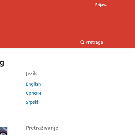
Prijava
Pretraga
eg
Jezik
English
Српски
Srpski
Pretraživanje