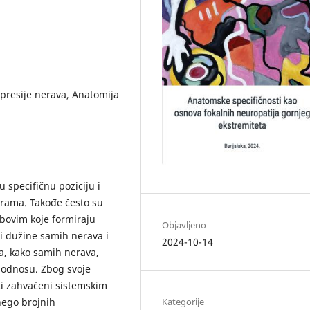
mpresije nerava, Anatomija
u specifičnu poziciju i
urama. Takođe često su
bovim koje formiraju
Objavljeno
 i dužine samih nerava i
2024-10-14
a, kako samih nerava,
u odnosu. Zbog svoje
ti zahvaćeni sistemskim
nego brojnih
Kategorije