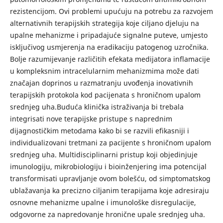
rezistencijom. Ovi problemi upućuju na potrebu za razvojem
alternativnih terapijskih strategija koje ciljano djeluju na
upalne mehanizme i pripadajuće signalne puteve, umjesto
isključivog usmjerenja na eradikaciju patogenog uzročnika.
Bolje razumijevanje različitih efekata medijatora inflamacije
u kompleksnim intracelularnim mehanizmima može dati
značajan doprinos u razmatranju uvođenja inovativnih
terapijskih protokola kod pacijenata s hroničnom upalom
srednjeg uha.Buduća klinička istraživanja bi trebala
integrisati nove terapijske pristupe s naprednim
dijagnostičkim metodama kako bi se razvili efikasniji i
individualizovani tretmani za pacijente s hroničnom upalom
srednjeg uha. Multidisciplinarni pristup koji objedinjuje
imunologiju, mikrobiologiju i bioinženjering ima potencijal
transformisati upravljanje ovom bolešću, od simptomatskog
ublažavanja ka precizno ciljanim terapijama koje adresiraju
osnovne mehanizme upalne i imunološke disregulacije,
odgovorne za napredovanje hronične upale srednjeg uha.