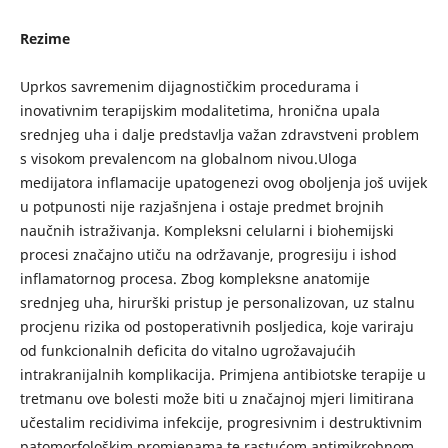
Rezime
Uprkos savremenim dijagnostičkim procedurama i
inovativnim terapijskim modalitetima, hronična upala
srednjeg uha i dalje predstavlja važan zdravstveni problem
s visokom prevalencom na globalnom nivou.Uloga
medijatora inflamacije upatogenezi ovog oboljenja još uvijek
u potpunosti nije razjašnjena i ostaje predmet brojnih
naučnih istraživanja. Kompleksni celularni i biohemijski
procesi značajno utiču na održavanje, progresiju i ishod
inflamatornog procesa. Zbog kompleksne anatomije
srednjeg uha, hirurški pristup je personalizovan, uz stalnu
procjenu rizika od postoperativnih posljedica, koje variraju
od funkcionalnih deficita do vitalno ugrožavajućih
intrakranijalnih komplikacija. Primjena antibiotske terapije u
tretmanu ove bolesti može biti u značajnoj mjeri limitirana
učestalim recidivima infekcije, progresivnim i destruktivnim
patomorfološkim promjenama te rastućom antimikrobnom