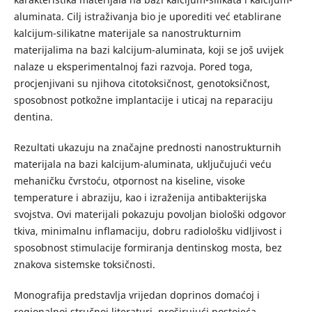
aluminata. Cilj istraživanja bio je uporediti već etablirane
kalcijum-silikatne materijale sa nanostrukturnim
materijalima na bazi kalcijum-aluminata, koji se još uvijek
nalaze u eksperimentalnoj fazi razvoja. Pored toga,
procjenjivani su njihova citotoksičnost, genotoksičnost,
sposobnost potkožne implantacije i uticaj na reparaciju
dentina.
Rezultati ukazuju na značajne prednosti nanostrukturnih
materijala na bazi kalcijum-aluminata, uključujući veću
mehaničku čvrstoću, otpornost na kiseline, visoke
temperature i abraziju, kao i izraženija antibakterijska
svojstva. Ovi materijali pokazuju povoljan biološki odgovor
tkiva, minimalnu inflamaciju, dobru radiološku vidljivost i
sposobnost stimulacije formiranja dentinskog mosta, bez
znakova sistemske toksičnosti.
Monografija predstavlja vrijedan doprinos domaćoj i
regionalnoj stručnoj literaturi, proširujući postojeća