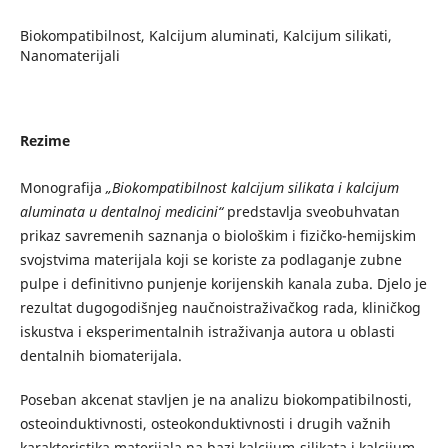
Biokompatibilnost, Kalcijum aluminati, Kalcijum silikati,
Nanomaterijali
Rezime
Monografija
„Biokompatibilnost kalcijum silikata i kalcijum
aluminata u dentalnoj medicini“
predstavlja sveobuhvatan
prikaz savremenih saznanja o biološkim i fizičko-hemijskim
svojstvima materijala koji se koriste za podlaganje zubne
pulpe i definitivno punjenje korijenskih kanala zuba. Djelo je
rezultat dugogodišnjeg naučnoistraživačkog rada, kliničkog
iskustva i eksperimentalnih istraživanja autora u oblasti
dentalnih biomaterijala.
Poseban akcenat stavljen je na analizu biokompatibilnosti,
osteoinduktivnosti, osteokonduktivnosti i drugih važnih
karakteristika materijala na bazi kalcijum-silikata i kalcijum-