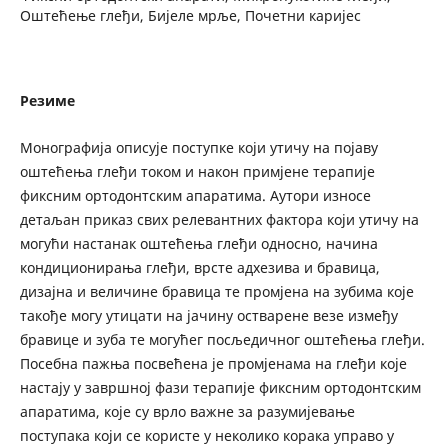
Оштећење глеђи, Бијеле мрље, Почетни каријес
Резиме
Монографија описује поступке који утичу на појаву
оштећења глеђи током и након примјене терапије
фиксним ортодонтским апаратима. Аутори износе
детаљан приказ свих релевантних фактора који утичу на
могући настанак оштећења глеђи односно, начина
кондиционирања глеђи, врсте адхезива и бравица,
дизајна и величине бравица те промјена на зубима које
такође могу утицати на јачину остварене везе између
бравице и зуба те могућег посљедичног оштећења глеђи.
Посебна пажња посвећена је промјенама на глеђи које
настају у завршној фази терапије фиксним ортодонтским
апаратима, које су врло важне за разумијевање
поступака који се користе у неколико корака управо у