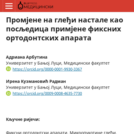
Промјене на глеђи настале као
посљедица примјене фиксних
ортодонтских апарата
Адриана Арбутина
Универзитет у Бањој Луци, Медицински факултет
https://orcid.org/0000-0001-9930-3367
Ирена Кузмановић Радман
Универзитет у Бањој Луци, Медицински факултет
https://orcid.org/0009-0008-4635-7730
Кључне ријечи:
Фиксни ортодонтски апарати, Микропукотине глеђи,