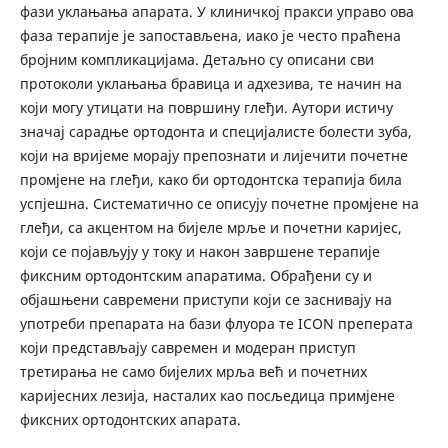
фази уклањања апарата. У клиничкој пракси управо ова
фаза терапије је запостављена, иако је често праћена
бројним компликацијама. Детаљно су описани сви
протоколи уклањања бравица и адхезива, те начин на
који могу утицати на површину глеђи. Аутори истичу
значај сарадње ортодонта и специјалисте болести зуба,
који на вријеме морају препознати и лијечити почетне
промјене на глеђи, како би ортодонтска терапија била
успјешна. Систематично се описују почетне промјене на
глеђи, са акцентом на бијеле мрље и почетни каријес,
који се појављују у току и након завршене терапије
фиксним ортодонтским апаратима. Обрађени су и
објашњени савремени приступи који се заснивају на
употреби препарата на бази флуора те ICON преперата
који представљају савремен и модеран приступ
третирања не само бијелих мрља већ и почетних
каријесних лезија, насталих као посљедица примјене
фиксних ортодонтских апарата.