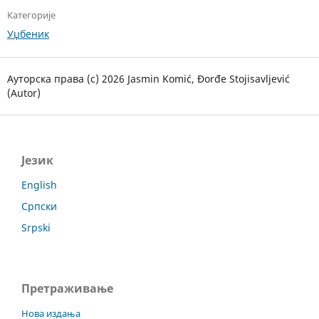
Категорије
Уџбеник
Ауторска права (c) 2026 Jasmin Komić, Đorđe Stojisavljević
(Autor)
Језик
English
Српски
Srpski
Претраживање
Нова издања