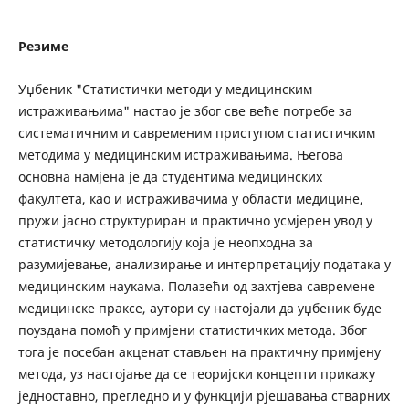
Резиме
Уџбеник "Статистички методи у медицинским
истраживањима" настао је због све веће потребе за
систематичним и савременим приступом статистичким
методима у медицинским истраживањима. Његова
основна намјена је да студентима медицинских
факултета, као и истраживачима у области медицине,
пружи јасно структуриран и практично усмјерен увод у
статистичку методологију која је неопходна за
разумијевање, анализирање и интерпретацију података у
медицинским наукама. Полазећи од захтјева савремене
медицинске праксе, аутори су настојали да уџбеник буде
поуздана помоћ у примјени статистичких метода. Због
тога је посебан акценат стављен на практичну примјену
метода, уз настојање да се теоријски концепти прикажу
једноставно, прегледно и у функцији рјешавања стварних