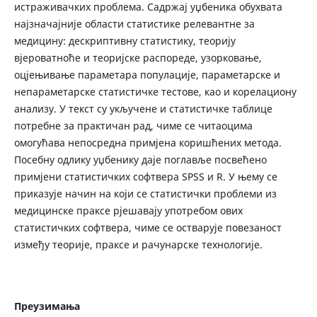
истраживачких проблема. Садржај уџбеника обухвата
најзначајније области статистике релевантне за
медицину: дескриптивну статистику, теорију
вјероватноће и теоријске распореде, узорковање,
оцјењивање параметара популације, параметарске и
непараметарске статистичке тестове, као и корелациону
анализу. У текст су укључене и статистичке таблице
потребне за практичан рад, чиме се читаоцима
омогућава непосредна примјена коришћених метода.
Посебну одлику уџбенику даје поглавље посвећено
примјени статистичких софтвера SPSS и R. У њему се
приказује начин на који се статистички проблеми из
медицинске праксе рјешавају употребом ових
статистичких софтвера, чиме се остварује повезаност
између теорије, праксе и рачунарске технологије.
Преузимања