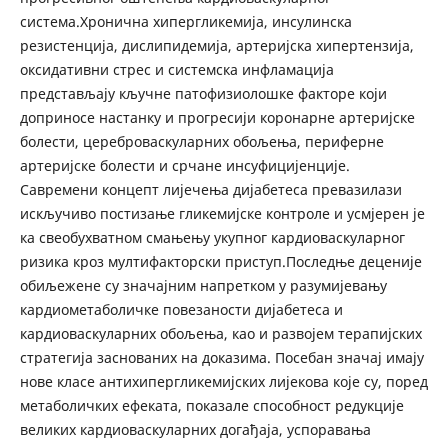
система.Хронична хипергликемија, инсулинска
резистенција, дислипидемија, артеријска хипертензија,
оксидативни стрес и системска инфламација
представљају кључне патофизиолошке факторе који
доприносе настанку и прогресији коронарне артеријске
болести, цереброваскуларних обољења, периферне
артеријске болести и срчане инсуфицијенције.
Савремени концепт лијечења дијабетеса превазилази
искључиво постизање гликемијске контроле и усмјерен је
ка свеобухватном смањењу укупног кардиоваскуларног
ризика кроз мултифакторски приступ.Последње деценије
обиљежене су значајним напретком у разумијевању
кардиометаболичке повезаности дијабетеса и
кардиоваскуларних обољења, као и развојем терапијских
стратегија заснованих на доказима. Посебан значај имају
нове класе антихипергликемијских лијекова које су, поред
метаболичких ефеката, показале способност редукције
великих кардиоваскуларних догађаја, успоравања