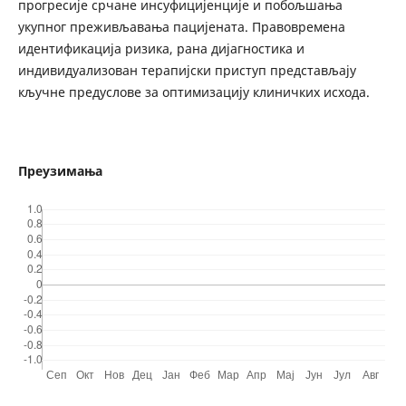
прогресије срчане инсуфицијенције и побољшања
укупног преживљавања пацијената. Правовремена
идентификација ризика, рана дијагностика и
индивидуализован терапијски приступ представљају
кључне предуслове за оптимизацију клиничких исхода.
Преузимања