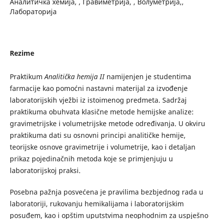
Аналитичка хемија, , Гравиметрија, , Волуметрија,,
Лабораторија
Rezime
Praktikum
Analitička hemija II
namijenjen je studentima
farmacije kao pomoćni nastavni materijal za izvođenje
laboratorijskih vježbi iz istoimenog predmeta. Sadržaj
praktikuma obuhvata klasične metode hemijske analize:
gravimetrijske i volumetrijske metode određivanja. U okviru
praktikuma dati su osnovni principi analitičke hemije,
teorijske osnove gravimetrije i volumetrije, kao i detaljan
prikaz pojedinačnih metoda koje se primjenjuju u
laboratorijskoj praksi.
Posebna pažnja posvećena je pravilima bezbjednog rada u
laboratoriji, rukovanju hemikalijama i laboratorijskim
posuđem, kao i opštim uputstvima neophodnim za uspješno