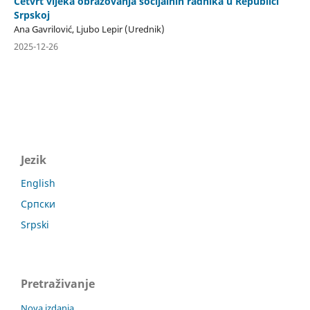
Četvrt vijeka obrazovanja socijalnih radnika u Republici
Srpskoj
Ana Gavrilović, Ljubo Lepir (Urednik)
2025-12-26
Jezik
English
Српски
Srpski
Pretraživanje
Nova izdanja