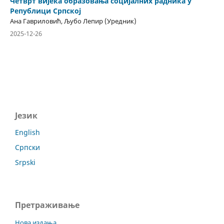
Четврт вијека образовања социјалних радника у
Републици Српској
Ана Гавриловић, Љубо Лепир (Уредник)
2025-12-26
Језик
English
Српски
Srpski
Претраживање
Нова издања