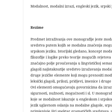
Modalnost, modalni izrazi, engleski jezik, srpski 
Rezime
Predmet istraživanja ove monografije jeste moda
sredstva putem kojih se modalna značenja mogu 
srpskom jeziku. Istorijski gledano, koncept moda
filozofije i logike preko teorije mogućih svjetova
značajno polje proučavanja u lingvističkoj seman
glagoli najistaknutije sredstvo izražavanja modal
druge jezičke elemente koji mogu prenositi mod
leksički glagoli, prilozi, pridjevi, imenice i dru
Ovi elementi omogućavaju govornicima da izraze
sigurnosti, nužnosti, mogućnosti i sl. U monograf
koje se modalnost iskazuje u engleskom i srpsko
jezik uglavnom oslanja na modalne glagole, srpsk
primjenjuje širi spektar gramatičkih sredstava, 