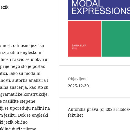
jezik
lnost, odnosno jezička
izraziti u engleskom i
lnosti razvio se u okviru
 prije nego što je postao
tici. Iako su modalni
Objavljeno
nosti, autorka analizira i
2025-12-30
alna značenja, kao što su
ge gramatičke konstrukcije.
 različite stepene
iji se upoređuju načini na
Autorska prava (c) 2025 Filološk
fakultet
m jeziku. Dok se engleski
i jezik obično
uključujući vrijeme,