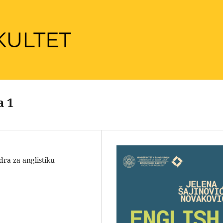
a 1
edra za anglistiku