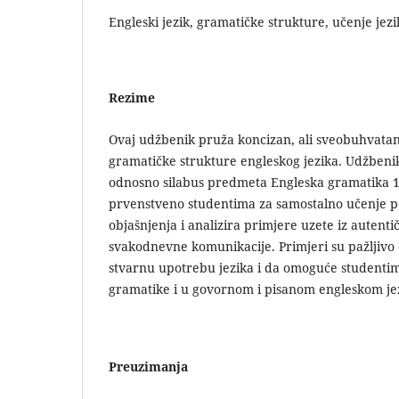
Engleski jezik, gramatičke strukture, učenje jezi
Rezime
Ovaj udžbenik pruža koncizan, ali sveobuhvata
gramatičke strukture engleskog jezika. Udžbeni
odnosno silabus predmeta Engleska gramatika 1
prvenstveno studentima za samostalno učenje p
objašnjenja i analizira primjere uzete iz autentič
svakodnevne komunikacije. Primjeri su pažljivo
stvarnu upotrebu jezika i da omoguće studenti
gramatike i u govornom i pisanom engleskom je
Preuzimanja