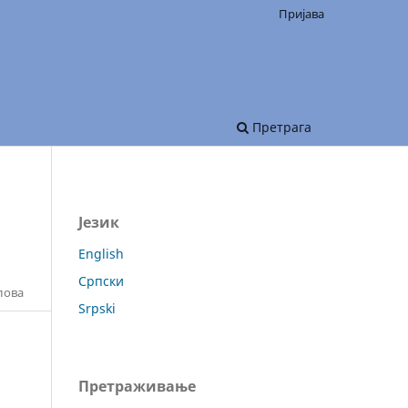
Пријава
Претрага
Језик
English
Српски
лова
Srpski
Претраживање