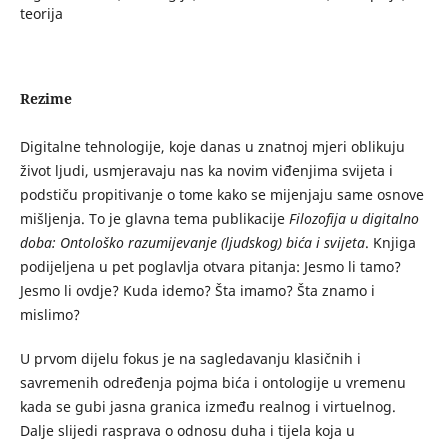
teorija
Rezime
Digitalne tehnologije, koje danas u znatnoj mjeri oblikuju
život ljudi, usmjeravaju nas ka novim viđenjima svijeta i
podstiču propitivanje o tome kako se mijenjaju same osnove
mišljenja. To je glavna tema publikacije
Filozofija u digitalno
doba: Ontološko razumijevanje (ljudskog) bića i svijeta
. Knjiga
podijeljena u pet poglavlja otvara pitanja: Jesmo li tamo?
Jesmo li ovdje? Kuda idemo? Šta imamo? Šta znamo i
mislimo?
U prvom dijelu fokus je na sagledavanju klasičnih i
savremenih određenja pojma bića i ontologije u vremenu
kada se gubi jasna granica između realnog i virtuelnog.
Dalje slijedi rasprava o odnosu duha i tijela koja u