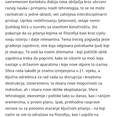
savremenom kontekstu dobija nova obilježja kroz ubrzani
razvoj nauka i primjenu novih tehnologija, te se ne može
razmatrati iz jedne oblasti, već zahtijeva interdisciplinarni
pristup. Uprkos redefinisanju tjelesnosti, ostaje nemir
ljudskog bića u susretu sa vlastitom konačnošću, što
pokazuje da su pitanja kojima se filozofija bavi kroz cijelu
svoju istoriju i dalje relevantna. Tema trećeg poglavlja jeste
građenje zajednice, one koja odgovara potrebama ljudi koji
je stvaraju. To vodi ka novim dilemama - koji politički oblik
zajednica treba da poprimi, kako se izboriti sa moći koja
nastaje u državnim aparatima i koje nove otpore to izaziva.
Sfera rada takođe je znatno izmijenjena u 21. vijeku, a
ključna odrednica za rad sada su disrupcija i kreativna
destrukcija. Istovremeno, to otvara nove mogućnosti za
individue, ali i stvara nove oblike eksploatacije. Sfere
tehnologije, ekonomije i politike tako su danas, kao i ranijim
vremenima, u prvom planu. Ipak, prethodne rasprave
osnova su za ponovno vraćanje ključnom pitanju - na koji
način se sve to odražava na filozofiju, kao i uopšte na