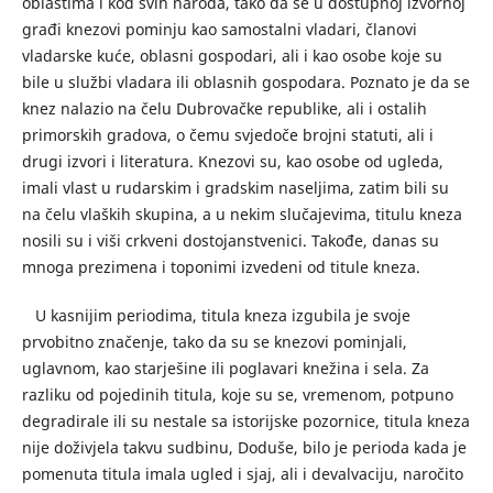
oblastima i kod svih naroda, tako da se u dostupnoj izvornoj
građi knezovi pominju kao samostalni vladari, članovi
vladarske kuće, oblasni gospodari, ali i kao osobe koje su
bile u službi vladara ili oblasnih gospodara. Poznato je da se
knez nalazio na čelu Dubrovačke republike, ali i ostalih
primorskih gradova, o čemu svjedoče brojni statuti, ali i
drugi izvori i literatura. Knezovi su, kao osobe od ugleda,
imali vlast u rudarskim i gradskim naseljima, zatim bili su
na čelu vlaških skupina, a u nekim slučajevima, titulu kneza
nosili su i viši crkveni dostojanstvenici. Takođe, danas su
mnoga prezimena i toponimi izvedeni od titule kneza.
U kasnijim periodima, titula kneza izgubila je svoje
prvobitno značenje, tako da su se knezovi pominjali,
uglavnom, kao starješine ili poglavari knežina i sela. Za
razliku od pojedinih titula, koje su se, vremenom, potpuno
degradirale ili su nestale sa istorijske pozornice, titula kneza
nije doživjela takvu sudbinu, Doduše, bilo je perioda kada je
pomenuta titula imala ugled i sjaj, ali i devalvaciju, naročito