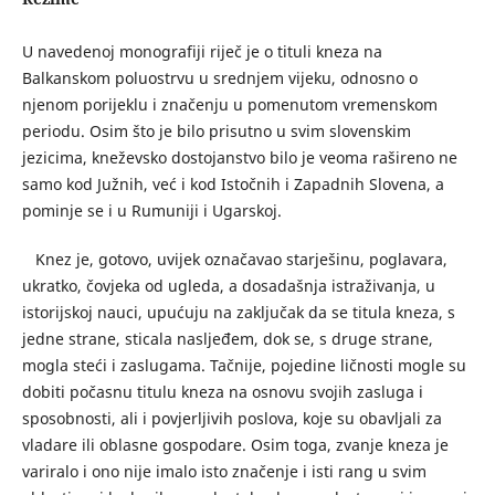
U navedenoj monografiji riječ je o tituli kneza na
Balkanskom poluostrvu u srednjem vijeku, odnosno o
njenom porijeklu i značenju u pomenutom vremenskom
periodu. Osim što je bilo prisutno u svim slovenskim
jezicima, kneževsko dostojanstvo bilo je veoma rašireno ne
samo kod Južnih, već i kod Istočnih i Zapadnih Slovena, a
pominje se i u Rumuniji i Ugarskoj.
Knez je, gotovo, uvijek označavao starješinu, poglavara,
ukratko, čovjeka od ugleda, a dosadašnja istraživanja, u
istorijskoj nauci, upućuju na zaključak da se titula kneza, s
jedne strane, sticala nasljeđem, dok se, s druge strane,
mogla steći i zaslugama. Tačnije, pojedine ličnosti mogle su
dobiti počasnu titulu kneza na osnovu svojih zasluga i
sposobnosti, ali i povjerljivih poslova, koje su obavljali za
vladare ili oblasne gospodare. Osim toga, zvanje kneza je
variralo i ono nije imalo isto značenje i isti rang u svim