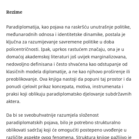
Rezime
Paradiplomatija, kao pojava na raskršću unutrašnje politike,
međunarodnih odnosa i identitetske dinamike, postala je
klјučna za razumijevanje savremene politike u doba
policentričnosti. Ipak, uprkos rastućem značaju, ona je u
domaćoj akademskoj literaturi još uvijek marginalizovana,
nedovolјno definisana i često shvaćena kao odstupanje od
klasičnih modela diplomatije, a ne kao njihovo proširenje ili
preoblikovanje. Ova knjiga nastoji da popuni taj prostor i da
ponudi cjelovit prikaz koncepata, motiva, instrumenata i
praksi koji oblikuju paradiplomatsko djelovanje subdržavnih
aktera.
Da bi se sveobuhvatnije razumjela složenost
paradiplomatskih pojava, bilo je potrebno strukturalno
oblikovati sadržaj koji će omogućiti postepeno uvođenje u
različite aspekte ovog fenomena. Struktura knjige pažlјivo je