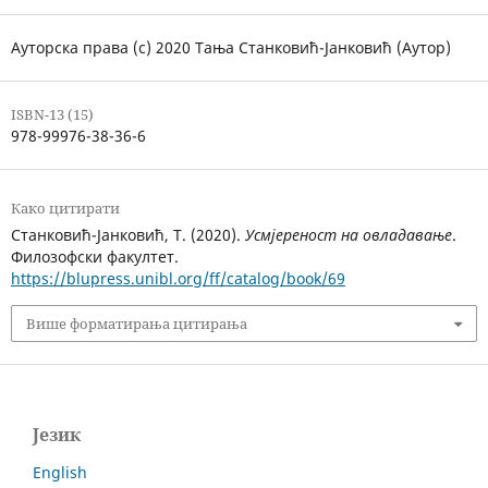
Ауторска права (c) 2020 Тања Станковић-Јанковић (Аутор)
ISBN-13 (15)
978-99976-38-36-6
Како цитирати
Станковић-Јанковић, Т. (2020).
Усмјереност на овладавање
.
Филозофски факултет.
https://blupress.unibl.org/ff/catalog/book/69
Више форматирања цитирања
Језик
English