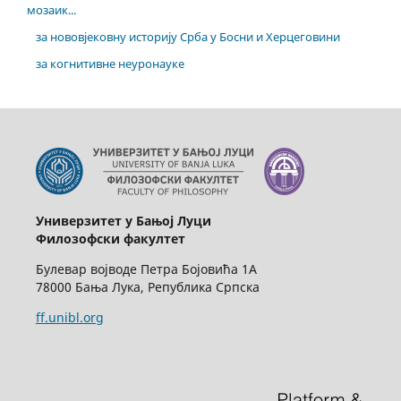
мозаик...
за нововјековну историју Срба у Босни и Херцеговини
за когнитивне неуронауке
Универзитет у Бањој Луци
Филозофски факултет
Булевар војводе Петра Бојовића 1А
78000 Бања Лука, Република Српска
ff.unibl.org