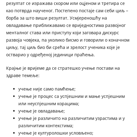
резултат се изражава скором или оцјеном и третира се
као потврда науче­ног. Постепено постаје сам себи циљ –
борба за што виши резултат. Усмјереношћу на
овладавање приближавамо се вриједностима развојног
менталног става или приступу који заго­вара дискурс
развоја човјека, па уколико бисмо и говорили о коначном
циљу, тај циљ био би срећа и зрелост ученика које је
остварио у одређеној јединици праћења.
Крајње је вријеме да се стратешко учење постави на
здраве темеље:
учење није само памћење;
учење је процес са успјешним и мање успјешним
или неу­спјешним корацима;
учење је овладавање;
учење је различито на различитим узрастима и у
различитим контекстима;
учење је културолошки условљено;