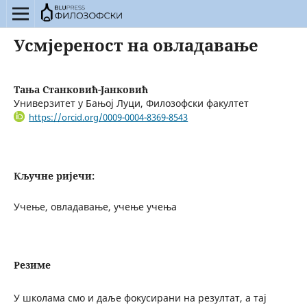
Усмјереност на овладавање
Тања Станковић-Јанковић
Универзитет у Бањој Луци, Филозофски факултет
https://orcid.org/0009-0004-8369-8543
Кључне ријечи:
Учење, овладавање, учење учења
Резиме
У школама смо и даље фокусирани на резултат, а тај