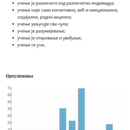
учење је различито код различитих индивидуа;
учење није само когнитивно, већ и емоционално,
социјално, радно-акционо;
учење укључује сва чула;
учење је разумијевање;
учење је откривање и увиђање;
учење се учи.
Преузимања